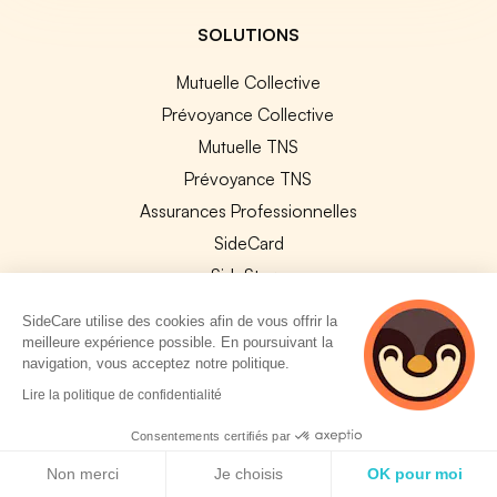
SOLUTIONS
Mutuelle Collective
Prévoyance Collective
Mutuelle TNS
Prévoyance TNS
Assurances Professionnelles
SideCard
SideStore
SideCare utilise des cookies afin de vous offrir la
SERVICES ENTREPRISE
meilleure expérience possible. En poursuivant la
navigation, vous acceptez notre politique.
Explorer nos offres
2 personnes
Lire la politique de confidentialité
consultent
Améliorer vos contrats
actuellement cette
Consentements certifiés par
Changer de contrat collectif
page
Politique de cookies
Non merci
Je choisis
OK pour moi
Assurance sur mesure