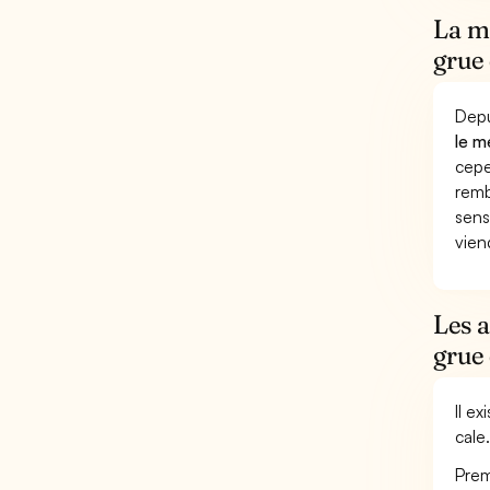
La mu
grue 
Depu
le m
cepe
remb
sens
vien
Les 
grue 
Il e
cale.
Prem