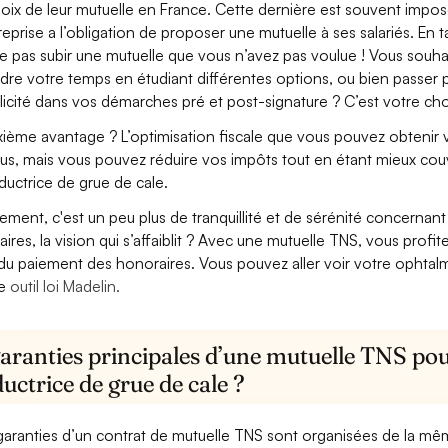
hoix de leur mutuelle en France. Cette dernière est souvent imposé
treprise a l’obligation de proposer une mutuelle à ses salariés. En
e pas subir une mutuelle que vous n’avez pas voulue ! Vous souha
dre votre temps en étudiant différentes options, ou bien passer p
licité dans vos démarches pré et post-signature ? C’est votre cho
ième avantage ? L’optimisation fiscale que vous pouvez obtenir via
us, mais vous pouvez réduire vos impôts tout en étant mieux cou
uctrice de grue de cale.
lement, c'est un peu plus de tranquillité et de sérénité concerna
aires, la vision qui s’affaiblit ? Avec une mutuelle TNS, vous pro
 du paiement des honoraires. Vous pouvez aller voir votre ophta
re
outil loi Madelin.
garanties principales d’une mutuelle TNS pou
ctrice de grue de cale ?
garanties d’un contrat de mutuelle TNS sont organisées de la mê