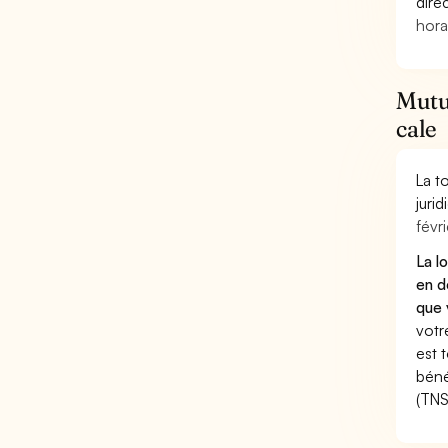
dire
hora
Mutu
cale
La t
juri
févri
La l
en d
que 
votr
est 
béné
(TNS