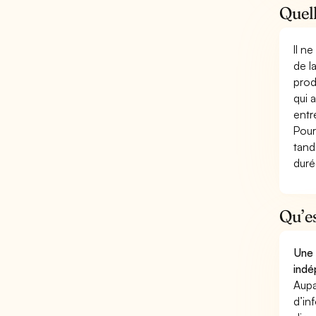
Quell
Il n
de l
prod
qui 
entr
Pour
tand
duré
Qu’e
Une 
indé
Aupa
d’in