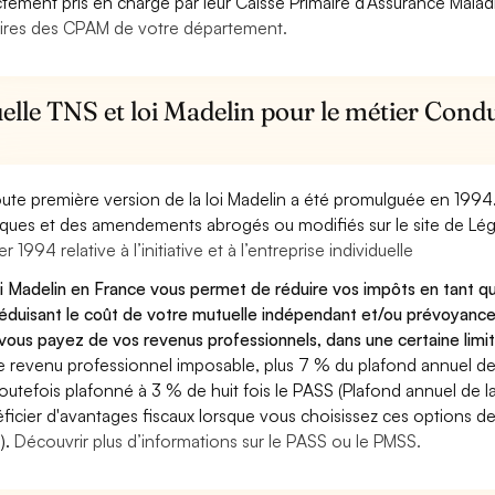
ctement pris en charge par leur Caisse Primaire d’Assurance Mala
ires des CPAM de votre département.
elle TNS et loi Madelin pour le métier Cond
oute première version de la loi Madelin a été promulguée en 1994
diques et des amendements abrogés ou modifiés sur le site de Lég
er 1994 relative à l’initiative et à l’entreprise individuelle
oi Madelin en France vous permet de réduire vos impôts en tant 
éduisant le coût de votre mutuelle indépendant et/ou prévoyance
vous payez de vos revenus professionnels, dans une certaine limi
e revenu professionnel imposable, plus 7 % du plafond annuel de l
toutefois plafonné à 3 % de huit fois le PASS (Plafond annuel de l
ficier d'avantages fiscaux lorsque vous choisissez ces options de 
).
Découvrir plus d’informations sur le PASS ou le PMSS.