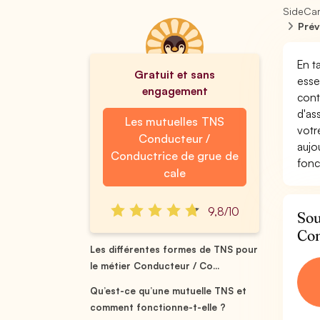
SideCa
Prév
En t
Gratuit et sans
esse
engagement
cont
d'as
Les mutuelles TNS
votr
Conducteur /
aujo
Conductrice de grue de
fonc
cale
9,8/10
Sou
Con
Les différentes formes de TNS pour
le métier Conducteur / Co...
Qu’est-ce qu’une mutuelle TNS et
comment fonctionne-t-elle ?