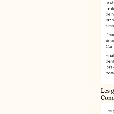
le c
l'en
de n
pren
simp
Deux
dess
Cond
Fina
dent
lors
not
Les 
Condu
Les 