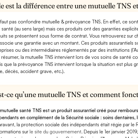
e est la différence entre une mutuelle TNS 
e faut pas confondre mutuelle & prévoyance TNS. En effet, ce son
a santé (au sens large) mais ces produits ont des garanties explici
uits se présentent sous forme de contrat. Vous retrouverez sur c
associe une garantie avec un montant. Ces produits assurantiels s
eprises ou des intermédiaires réglementés par des institutions (l’Au
 résumer, la mutuelle TNS intervient lors de vos soins de santé c
is que la prévoyance TNS intervient lorsque la situation est plus 
e, décès, accident grave, etc.).
st-ce qu’une mutuelle TNS et comment foncti
mutuelle santé TNS est un produit assurantiel créé pour rembourse
pendants en complément de la Sécurité sociale : soins dentaires, lu
ravant, la protection sociale des indépendants était régie par le 
formations sur
le site du gouvernement
. Depuis le 1er janvier 201