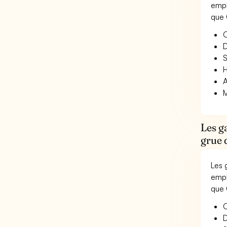
empl
que 
O
D
S
H
A
M
Les g
grue 
Les 
empl
que 
O
D