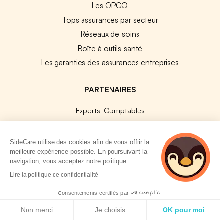
Les OPCO
Tops assurances par secteur
Réseaux de soins
Boîte à outils santé
Les garanties des assurances entreprises
PARTENAIRES
Experts-Comptables
Assureurs Partenaires
Payfit & SideCare
SideCare utilise des cookies afin de vous offrir la
meilleure expérience possible. En poursuivant la
Lucca & SideCare
navigation, vous acceptez notre politique.
Nibelis & SideCare
2 personnes
Lire la politique de confidentialité
Livi & SideCare
consultent
actuellement cette
Consentements certifiés par
Lianeli & SideCare
page
Politique de cookies
Non merci
Je choisis
OK pour moi
API & INTEGRATIONS