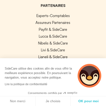
PARTENAIRES
Experts-Comptables
Assureurs Partenaires
Payfit & SideCare
Lucca & SideCare
Nibelis & SideCare
Livi & SideCare
Lianeli & SideCare
API & INTEGRATIONS
SideCare utilise des cookies afin de vous offrir la
meilleure expérience possible. En poursuivant la
API SideCare
navigation, vous acceptez notre politique.
Les SIRH / Systèmes de paie connectés
2 personnes
Lire la politique de confidentialité
consultent
actuellement cette
Consentements certifiés par
A PROPOS
page
Politique de cookies
Non merci
Je choisis
OK pour moi
Se connecter