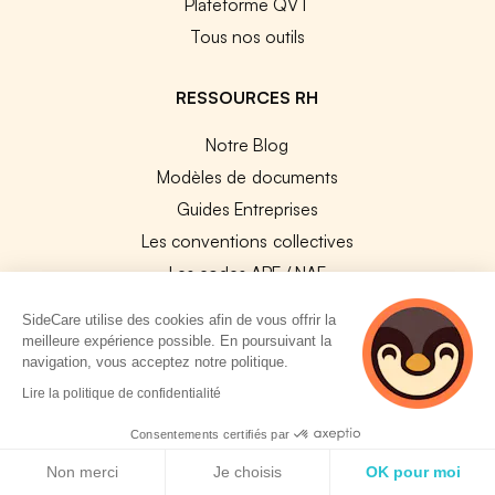
Plateforme QVT
Tous nos outils
RESSOURCES RH
Notre Blog
Modèles de documents
Guides Entreprises
Les conventions collectives
Les codes APE / NAF
Base des métiers
SideCare utilise des cookies afin de vous offrir la
Les assureurs partenaires
meilleure expérience possible. En poursuivant la
navigation, vous acceptez notre politique.
Le PMSS par année
2 personnes
Lire la politique de confidentialité
Bureaux CPAM
consultent
Les codes CCAM
actuellement cette
Consentements certifiés par
page
Politique de cookies
Les OPCO
Non merci
Je choisis
OK pour moi