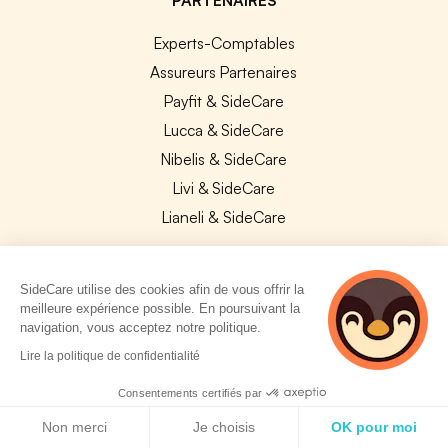
Experts-Comptables
Assureurs Partenaires
Payfit & SideCare
Lucca & SideCare
Nibelis & SideCare
Livi & SideCare
Lianeli & SideCare
API & INTEGRATIONS
SideCare utilise des cookies afin de vous offrir la
API SideCare
meilleure expérience possible. En poursuivant la
Les SIRH / Systèmes de paie connectés
navigation, vous acceptez notre politique.
2 personnes
Lire la politique de confidentialité
consultent
A PROPOS
actuellement cette
Consentements certifiés par
page
Politique de cookies
Se connecter
Non merci
Je choisis
OK pour moi