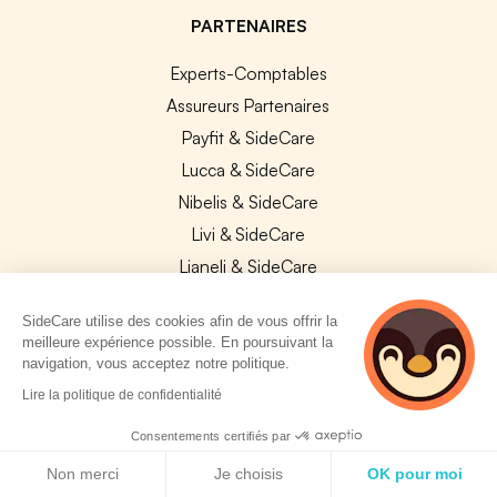
PARTENAIRES
Experts-Comptables
Assureurs Partenaires
Payfit & SideCare
Lucca & SideCare
Nibelis & SideCare
Livi & SideCare
Lianeli & SideCare
API & INTEGRATIONS
SideCare utilise des cookies afin de vous offrir la
meilleure expérience possible. En poursuivant la
API SideCare
navigation, vous acceptez notre politique.
Les SIRH / Systèmes de paie connectés
2 personnes
Lire la politique de confidentialité
consultent
actuellement cette
Consentements certifiés par
A PROPOS
page
Politique de cookies
Non merci
Je choisis
OK pour moi
Se connecter