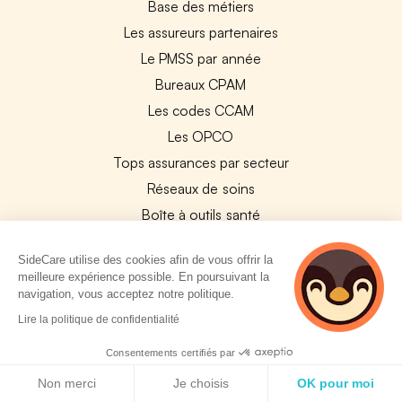
Base des métiers
Les assureurs partenaires
Le PMSS par année
Bureaux CPAM
Les codes CCAM
Les OPCO
Tops assurances par secteur
Réseaux de soins
Boîte à outils santé
Les garanties des assurances entreprises
SideCare utilise des cookies afin de vous offrir la
meilleure expérience possible. En poursuivant la
PARTENAIRES
navigation, vous acceptez notre politique.
2 personnes
Lire la politique de confidentialité
Experts-Comptables
consultent
actuellement cette
Assureurs Partenaires
Consentements certifiés par
page
Politique de cookies
Payfit & SideCare
Non merci
Je choisis
OK pour moi