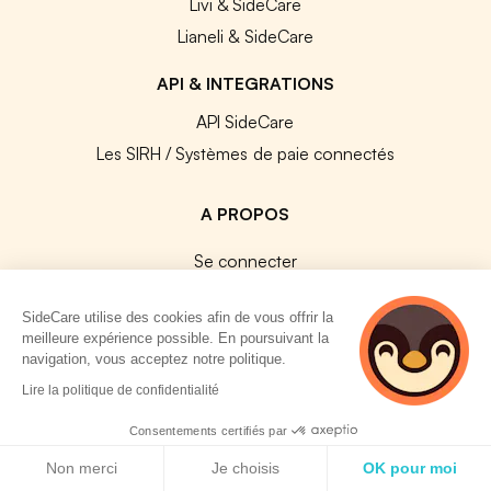
Livi & SideCare
Lianeli & SideCare
API & INTEGRATIONS
API SideCare
Les SIRH / Systèmes de paie connectés
A PROPOS
Se connecter
Centre d'aide
SideCare utilise des cookies afin de vous offrir la
Nous contacter
meilleure expérience possible. En poursuivant la
Notre équipe
navigation, vous acceptez notre politique.
2 personnes
Témoignages
Lire la politique de confidentialité
consultent
Travailler chez SideCare
actuellement cette
Consentements certifiés par
Mentions légales
page
Politique de cookies
Non merci
Je choisis
OK pour moi
CGU & RGPD