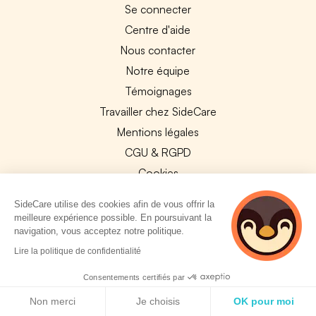
Se connecter
Centre d'aide
Nous contacter
Notre équipe
Témoignages
Travailler chez SideCare
Mentions légales
CGU & RGPD
Cookies
NOS APPS
SideCare utilise des cookies afin de vous offrir la
meilleure expérience possible. En poursuivant la
App Store
navigation, vous acceptez notre politique.
Google Play
Lire la politique de confidentialité
Consentements certifiés par
Politique de cookies
Non merci
Je choisis
OK pour moi