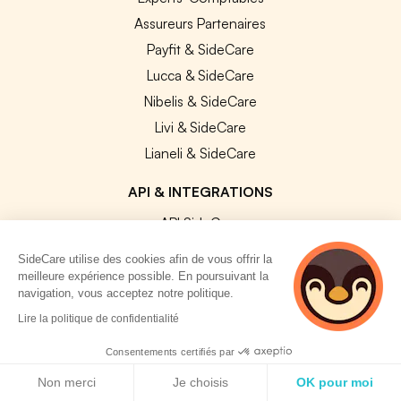
Assureurs Partenaires
Payfit & SideCare
Lucca & SideCare
Nibelis & SideCare
Livi & SideCare
Lianeli & SideCare
API & INTEGRATIONS
API SideCare
Les SIRH / Systèmes de paie connectés
SideCare utilise des cookies afin de vous offrir la
meilleure expérience possible. En poursuivant la
navigation, vous acceptez notre politique.
A PROPOS
2 personnes
Lire la politique de confidentialité
consultent
Se connecter
actuellement cette
Consentements certifiés par
Centre d'aide
page
Politique de cookies
Non merci
Je choisis
OK pour moi
Nous contacter