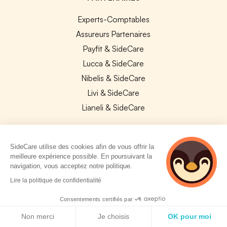
Experts-Comptables
Assureurs Partenaires
Payfit & SideCare
Lucca & SideCare
Nibelis & SideCare
Livi & SideCare
Lianeli & SideCare
API & INTEGRATIONS
API SideCare
SideCare utilise des cookies afin de vous offrir la
meilleure expérience possible. En poursuivant la
Les SIRH / Systèmes de paie connectés
navigation, vous acceptez notre politique.
2 personnes
Lire la politique de confidentialité
consultent
A PROPOS
actuellement cette
Consentements certifiés par
page
Se connecter
Politique de cookies
Non merci
Je choisis
OK pour moi
Centre d'aide