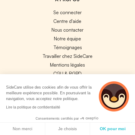
Se connecter
Centre d'aide
Nous contacter
Notre équipe
Témoignages
Travailler chez SideCare
Mentions légales
CGU & RGPD
Cookies
SideCare utilise des cookies afin de vous offrir la
meilleure expérience possible. En poursuivant la
NOS APPS
navigation, vous acceptez notre politique.
App Store
2 personnes
Lire la politique de confidentialité
consultent
Google Play
actuellement cette
Consentements certifiés par
page
Politique de cookies
Non merci
Je choisis
OK pour moi