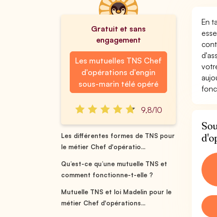
En t
Gratuit et sans
esse
engagement
cont
d'as
Les mutuelles TNS Chef
votr
d'opérations d'engin
aujo
sous-marin télé opéré
fonc
9,8/10
Sou
d'o
Les différentes formes de TNS pour
le métier Chef d'opératio...
Qu’est-ce qu’une mutuelle TNS et
comment fonctionne-t-elle ?
Mutuelle TNS et loi Madelin pour le
métier Chef d'opérations...