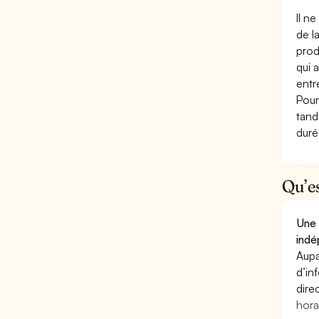
Il n
de l
prod
qui 
entr
Pour
tand
duré
Qu’e
Une 
indé
Aupa
d’in
dire
hora