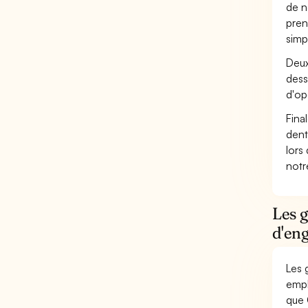
de n
pren
simp
Deux
dess
d'op
Fina
dent
lors
not
Les g
d'eng
Les 
empl
que 