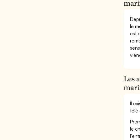
marin
Depu
le m
est 
remb
sens
vien
Les 
mari
Il e
télé
Prem
le c
l'en