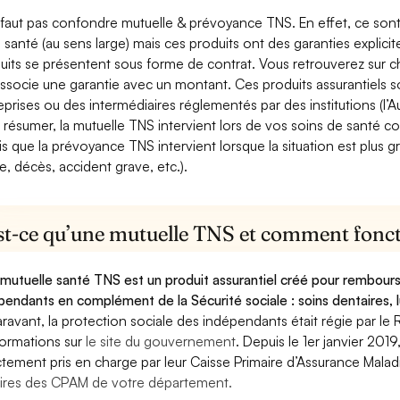
e faut pas confondre mutuelle & prévoyance TNS. En effet, ce son
a santé (au sens large) mais ces produits ont des garanties explici
uits se présentent sous forme de contrat. Vous retrouverez sur c
associe une garantie avec un montant. Ces produits assurantiels s
eprises ou des intermédiaires réglementés par des institutions (l’Au
 résumer, la mutuelle TNS intervient lors de vos soins de santé c
is que la prévoyance TNS intervient lorsque la situation est plus 
e, décès, accident grave, etc.).
st-ce qu’une mutuelle TNS et comment foncti
mutuelle santé TNS est un produit assurantiel créé pour rembourse
pendants en complément de la Sécurité sociale : soins dentaires, lu
ravant, la protection sociale des indépendants était régie par le 
formations sur
le site du gouvernement
. Depuis le 1er janvier 201
ctement pris en charge par leur Caisse Primaire d’Assurance Mala
ires des CPAM de votre département.