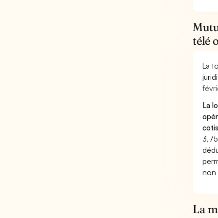
Mutue
télé 
La t
juri
févri
La l
opér
coti
3,75
dédu
perm
non-
La mu