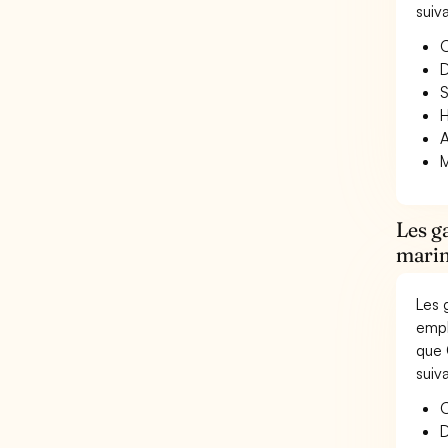
suiv
O
D
S
H
A
M
Les g
marin
Les 
empl
que 
suiv
O
D