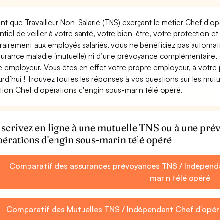
ant que Travailleur Non-Salarié (TNS) exerçant le métier Chef d'op
ntiel de veiller à votre santé, votre bien-être, votre protection e
rairement aux employés salariés, vous ne bénéficiez pas autom
surance maladie (mutuelle) ni d’une prévoyance complémentaire,
e employeur. Vous êtes en effet votre propre employeur, à votre
urd’hui ! Trouvez toutes les réponses à vos questions sur les mut
tion Chef d'opérations d'engin sous-marin télé opéré.
scrivez en ligne à une mutuelle TNS ou à une pr
pérations d'engin sous-marin télé opéré
Comparatif des assurances prévoyances TNS / Indépenda
marin télé opéré
Comparatif des Mutuelles TNS / Indépendant Chef d'opéra