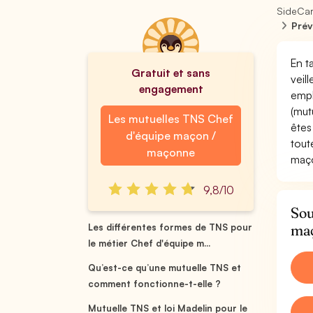
SideCa
Prév
En t
Gratuit et sans
veil
engagement
empl
(mut
Les mutuelles TNS Chef
êtes
d'équipe maçon /
tout
maçonne
maç
9,8/10
Sou
ma
Les différentes formes de TNS pour
le métier Chef d'équipe m...
Qu’est-ce qu’une mutuelle TNS et
comment fonctionne-t-elle ?
Mutuelle TNS et loi Madelin pour le