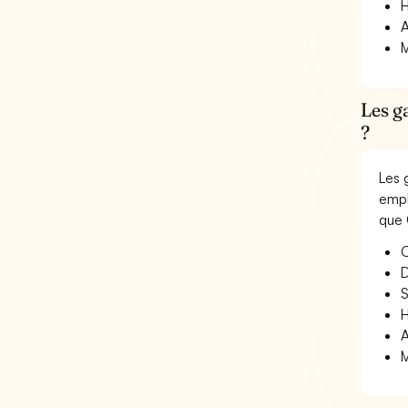
H
A
M
Les g
?
Les 
empl
que 
O
D
S
H
A
M