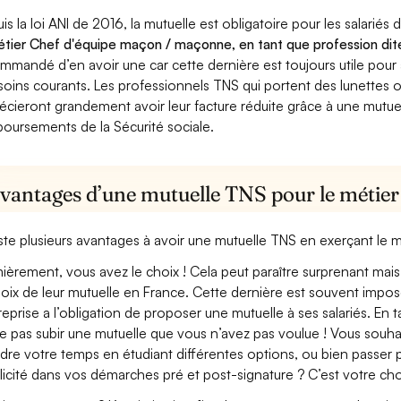
is la loi ANI de 2016, la mutuelle est obligatoire pour les salariés
étier Chef d'équipe maçon / maçonne, en tant que profession dite
mmandé d’en avoir une car cette dernière est toujours utile pour
soins courants. Les professionnels TNS qui portent des lunettes ou
écieront grandement avoir leur facture réduite grâce à une mutue
oursements de la Sécurité sociale.
avantages d’une mutuelle TNS pour le métie
xiste plusieurs avantages à avoir une mutuelle TNS en exerçant l
ièrement, vous avez le choix ! Cela peut paraître surprenant mais 
hoix de leur mutuelle en France. Cette dernière est souvent imposé
treprise a l’obligation de proposer une mutuelle à ses salariés. En
e pas subir une mutuelle que vous n’avez pas voulue ! Vous souha
dre votre temps en étudiant différentes options, ou bien passer p
licité dans vos démarches pré et post-signature ? C’est votre cho