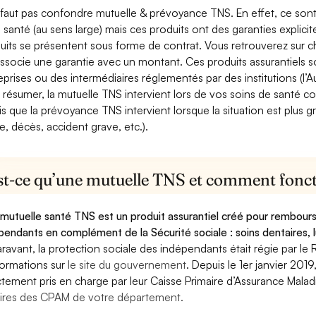
e faut pas confondre mutuelle & prévoyance TNS. En effet, ce son
a santé (au sens large) mais ces produits ont des garanties explici
uits se présentent sous forme de contrat. Vous retrouverez sur c
associe une garantie avec un montant. Ces produits assurantiels s
eprises ou des intermédiaires réglementés par des institutions (l’Au
 résumer, la mutuelle TNS intervient lors de vos soins de santé c
is que la prévoyance TNS intervient lorsque la situation est plus 
e, décès, accident grave, etc.).
st-ce qu’une mutuelle TNS et comment foncti
mutuelle santé TNS est un produit assurantiel créé pour rembourse
pendants en complément de la Sécurité sociale : soins dentaires, lu
ravant, la protection sociale des indépendants était régie par le 
formations sur
le site du gouvernement
. Depuis le 1er janvier 201
ctement pris en charge par leur Caisse Primaire d’Assurance Mala
ires des CPAM de votre département.