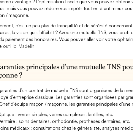
ième avantage ? L’optimisation fiscale que vous pouvez obtenir via
us, mais vous pouvez réduire vos impôts tout en étant mieux cou
on / maçonne.
lement, c'est un peu plus de tranquillité et de sérénité concerna
aires, la vision qui s’affaiblit ? Avec une mutuelle TNS, vous pro
 du paiement des honoraires. Vous pouvez aller voir votre ophta
re
outil loi Madelin.
garanties principales d’une mutuelle TNS po
çonne ?
garanties d’un contrat de mutuelle TNS sont organisées de la mê
oyé d’entreprise classique. Les garanties sont organisées par gr
Chef d'équipe maçon / maçonne, les garanties principales d’une m
ptique : verres simples, verres complexes, lentilles, etc.
entaire : soins dentaires, orthodontie, prothèses dentaires, etc.
oins médicaux : consultations chez le généraliste, analyses méd