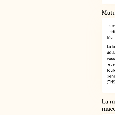
Mutu
La t
juri
févri
La l
dédu
vous
reve
tout
béné
(TNS
La mu
maço