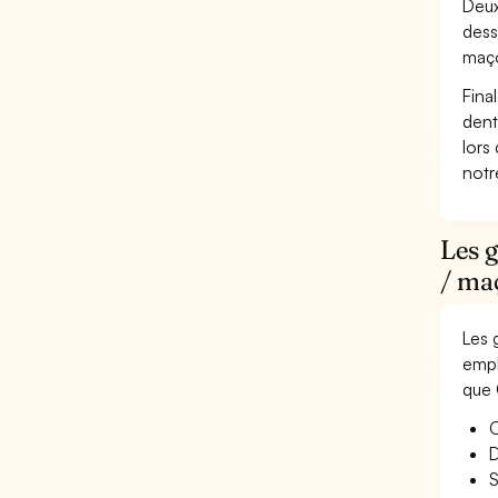
Deux
dess
maç
Fina
dent
lors
not
Les 
/ ma
Les 
empl
que 
O
D
S