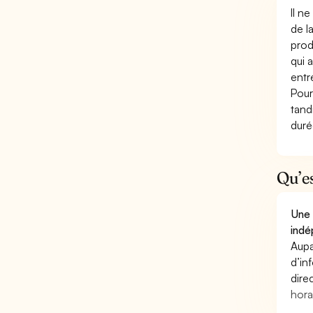
Il n
de l
prod
qui 
entr
Pour
tand
duré
Qu’e
Une 
indé
Aupa
d’in
dire
hora