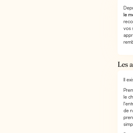
Depu
le m
reco
vos 
appr
remb
Les 
Il e
Prem
le c
l'en
de n
pren
simp