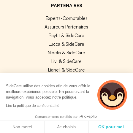
PARTENAIRES
Experts-Comptables
Assureurs Partenaires
Payfit & SideCare
Lucca & SideCare
Nibelis & SideCare
Livi & SideCare
Lianeli & SideCare
API & INTEGRATIONS
SideCare utilise des cookies afin de vous offrir la
meilleure expérience possible. En poursuivant la
API SideCare
navigation, vous acceptez notre politique.
Les SIRH / Systèmes de paie connectés
2 personnes
Lire la politique de confidentialité
consultent
actuellement cette
Consentements certifiés par
A PROPOS
page
Politique de cookies
Non merci
Je choisis
OK pour moi
Se connecter