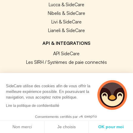
Lucca & SideCare
Nibelis & SideCare
Livi & SideCare
Lianeli & SideCare
API & INTEGRATIONS
API SideCare
Les SIRH / Systèmes de paie connectés
A PROPOS
SideCare utilise des cookies afin de vous offrir la
Se connecter
meilleure expérience possible. En poursuivant la
navigation, vous acceptez notre politique.
Centre d'aide
2 personnes
Lire la politique de confidentialité
Nous contacter
consultent
actuellement cette
Notre équipe
Consentements certifiés par
page
Politique de cookies
Témoignages
Non merci
Je choisis
OK pour moi