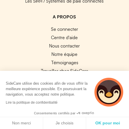
Les SIRH / Systèmes de paie connectés
A PROPOS
Se connecter
Centre d'aide
Nous contacter
Notre équipe
Témoignages
Travailler chez SideCare
Mentions légales
SideCare utilise des cookies afin de vous offrir la
CGU & RGPD
meilleure expérience possible. En poursuivant la
navigation, vous acceptez notre politique.
Cookies
Lire la politique de confidentialité
NOS APPS
Consentements certifiés par
App Store
Politique de cookies
Non merci
Je choisis
OK pour moi
Google Play