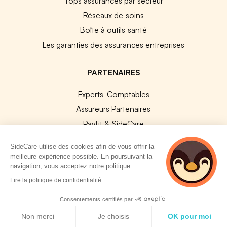
Tops assurances par secteur
Réseaux de soins
Boîte à outils santé
Les garanties des assurances entreprises
PARTENAIRES
Experts-Comptables
Assureurs Partenaires
Payfit & SideCare
Lucca & SideCare
SideCare utilise des cookies afin de vous offrir la
Nibelis & SideCare
meilleure expérience possible. En poursuivant la
navigation, vous acceptez notre politique.
Livi & SideCare
2 personnes
Lire la politique de confidentialité
Lianeli & SideCare
consultent
actuellement cette
Consentements certifiés par
API & INTEGRATIONS
page
Politique de cookies
Non merci
Je choisis
OK pour moi
API SideCare