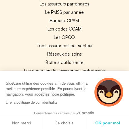
Les assureurs partenaires
Le PMSS par année
Bureaux CPAM
Les codes CCAM
Les OPCO
Tops assurances par secteur
Réseaux de soins
Boîte à outils santé
Les garanties des assurances entreprises
SideCare utilise des cookies afin de vous offrir la
PARTENAIRES
meilleure expérience possible. En poursuivant la
navigation, vous acceptez notre politique.
Experts-Comptables
2 personnes
Lire la politique de confidentialité
Assureurs Partenaires
consultent
actuellement cette
Consentements certifiés par
Payfit & SideCare
page
Politique de cookies
Non merci
Je choisis
OK pour moi
Lucca & SideCare