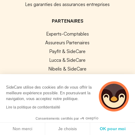
Les garanties des assurances entreprises
PARTENAIRES
Experts-Comptables
Assureurs Partenaires
Payfit & SideCare
Lucca & SideCare
Nibelis & SideCare
Livi & SideCare
Lianeli & SideCare
SideCare utilise des cookies afin de vous offrir la
meilleure expérience possible. En poursuivant la
API & INTEGRATIONS
navigation, vous acceptez notre politique.
2 personnes
Lire la politique de confidentialité
API SideCare
consultent
actuellement cette
Les SIRH / Systèmes de paie connectés
Consentements certifiés par
page
Politique de cookies
Non merci
Je choisis
OK pour moi
A PROPOS