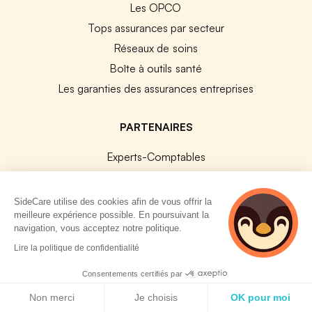
Les OPCO
Tops assurances par secteur
Réseaux de soins
Boîte à outils santé
Les garanties des assurances entreprises
PARTENAIRES
Experts-Comptables
Assureurs Partenaires
Payfit & SideCare
SideCare utilise des cookies afin de vous offrir la
meilleure expérience possible. En poursuivant la
Lucca & SideCare
navigation, vous acceptez notre politique.
Nibelis & SideCare
2 personnes
Lire la politique de confidentialité
Livi & SideCare
consultent
actuellement cette
Consentements certifiés par
Lianeli & SideCare
page
Politique de cookies
Non merci
Je choisis
OK pour moi
API & INTEGRATIONS