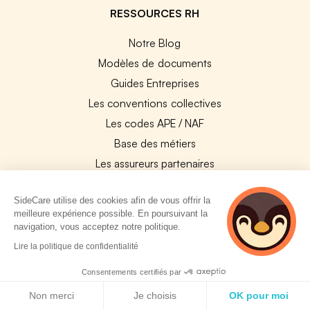
RESSOURCES RH
Notre Blog
Modèles de documents
Guides Entreprises
Les conventions collectives
Les codes APE / NAF
Base des métiers
Les assureurs partenaires
Le PMSS par année
SideCare utilise des cookies afin de vous offrir la
Bureaux CPAM
meilleure expérience possible. En poursuivant la
Les codes CCAM
navigation, vous acceptez notre politique.
Les OPCO
2 personnes
Lire la politique de confidentialité
consultent
Tops assurances par secteur
actuellement cette
Consentements certifiés par
Réseaux de soins
page
Politique de cookies
Non merci
Je choisis
OK pour moi
Boîte à outils santé