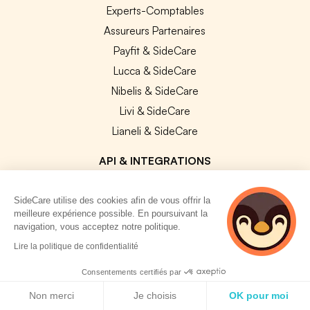
Experts-Comptables
Assureurs Partenaires
Payfit & SideCare
Lucca & SideCare
Nibelis & SideCare
Livi & SideCare
Lianeli & SideCare
API & INTEGRATIONS
API SideCare
SideCare utilise des cookies afin de vous offrir la
Les SIRH / Systèmes de paie connectés
meilleure expérience possible. En poursuivant la
navigation, vous acceptez notre politique.
A PROPOS
2 personnes
Lire la politique de confidentialité
consultent
actuellement cette
Se connecter
Consentements certifiés par
page
Politique de cookies
Centre d'aide
Non merci
Je choisis
OK pour moi