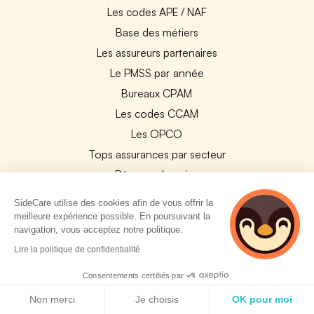
Les codes APE / NAF
Base des métiers
Les assureurs partenaires
Le PMSS par année
Bureaux CPAM
Les codes CCAM
Les OPCO
Tops assurances par secteur
Réseaux de soins
Boîte à outils santé
SideCare utilise des cookies afin de vous offrir la
Les garanties des assurances entreprises
meilleure expérience possible. En poursuivant la
navigation, vous acceptez notre politique.
2 personnes
Lire la politique de confidentialité
PARTENAIRES
consultent
actuellement cette
Consentements certifiés par
Experts-Comptables
page
Politique de cookies
Non merci
Je choisis
OK pour moi
Assureurs Partenaires