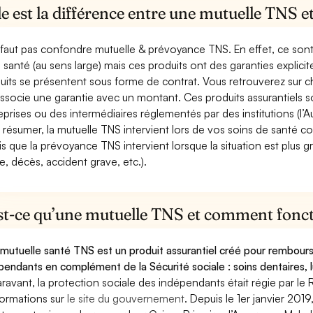
e est la différence entre une mutuelle TNS 
e faut pas confondre mutuelle & prévoyance TNS. En effet, ce son
a santé (au sens large) mais ces produits ont des garanties explici
uits se présentent sous forme de contrat. Vous retrouverez sur c
associe une garantie avec un montant. Ces produits assurantiels s
eprises ou des intermédiaires réglementés par des institutions (l’Au
 résumer, la mutuelle TNS intervient lors de vos soins de santé c
is que la prévoyance TNS intervient lorsque la situation est plus 
e, décès, accident grave, etc.).
st-ce qu’une mutuelle TNS et comment foncti
mutuelle santé TNS est un produit assurantiel créé pour rembourse
pendants en complément de la Sécurité sociale : soins dentaires, lu
ravant, la protection sociale des indépendants était régie par le 
formations sur
le site du gouvernement
. Depuis le 1er janvier 201