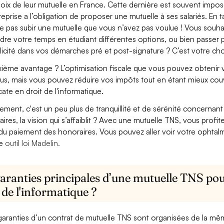
hoix de leur mutuelle en France. Cette dernière est souvent imposé
treprise a l’obligation de proposer une mutuelle à ses salariés. En
e pas subir une mutuelle que vous n’avez pas voulue ! Vous souha
dre votre temps en étudiant différentes options, ou bien passer p
licité dans vos démarches pré et post-signature ? C’est votre cho
ième avantage ? L’optimisation fiscale que vous pouvez obtenir via
us, mais vous pouvez réduire vos impôts tout en étant mieux cou
ate en droit de l'informatique.
lement, c'est un peu plus de tranquillité et de sérénité concerna
aires, la vision qui s’affaiblit ? Avec une mutuelle TNS, vous pro
 du paiement des honoraires. Vous pouvez aller voir votre ophta
re
outil loi Madelin.
aranties principales d’une mutuelle TNS pou
 de l'informatique ?
garanties d’un contrat de mutuelle TNS sont organisées de la mê