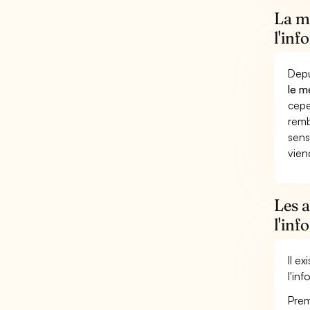
La mu
l'inf
Depu
le m
cepe
remb
sens
vien
Les a
l'inf
Il e
l'in
Prem