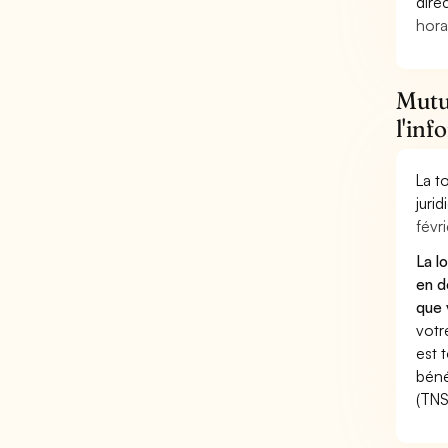
dire
hora
Mutue
l'inf
La t
juri
févri
La l
en d
que 
votr
est 
béné
(TNS