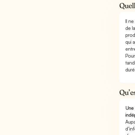
Quell
Il n
de l
prod
qui 
entr
Pour
tand
duré
Qu’e
Une 
indé
Aupa
d’in