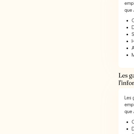
empl
que 
O
D
S
H
A
M
Les g
l'inf
Les 
empl
que 
O
D