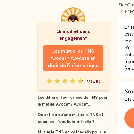
SideCa
Prév
En t
Gratuit et sans
esse
engagement
cont
d'as
Les mutuelles TNS
votr
Avocat / Avocate en
aujo
droit de l'informatique
fonc
9,8/10
Sou
en 
Les différentes formes de TNS pour
le métier Avocat / Avocat...
Qu’est-ce qu’une mutuelle TNS et
comment fonctionne-t-elle ?
Mutuelle TNS et loi Madelin pour le