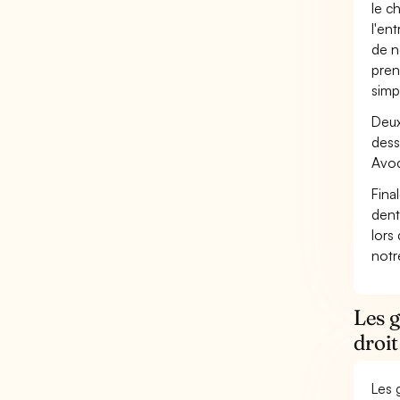
le c
l'en
de n
pren
simp
Deux
dess
Avoc
Fina
dent
lors
not
Les g
droit
Les 