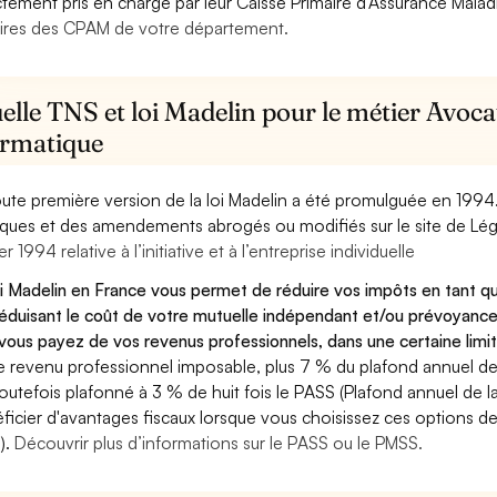
ctement pris en charge par leur Caisse Primaire d’Assurance Mala
ires des CPAM de votre département.
lle TNS et loi Madelin pour le métier Avocat
ormatique
oute première version de la loi Madelin a été promulguée en 1994
diques et des amendements abrogés ou modifiés sur le site de Lég
er 1994 relative à l’initiative et à l’entreprise individuelle
oi Madelin en France vous permet de réduire vos impôts en tant qu
éduisant le coût de votre mutuelle indépendant et/ou prévoyance
vous payez de vos revenus professionnels, dans une certaine limi
e revenu professionnel imposable, plus 7 % du plafond annuel de l
toutefois plafonné à 3 % de huit fois le PASS (Plafond annuel de l
ficier d'avantages fiscaux lorsque vous choisissez ces options de 
).
Découvrir plus d’informations sur le PASS ou le PMSS.