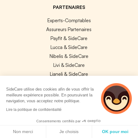
PARTENAIRES
Experts-Comptables
Assureurs Partenaires
Payfit & SideCare
Lucca & SideCare
Nibelis & SideCare
Livi & SideCare
Lianeli & SideCare
API & INTEGRATIONS
SideCare utilise des cookies afin de vous offrir la
meilleure expérience possible. En poursuivant la
API SideCare
navigation, vous acceptez notre politique.
Les SIRH / Systèmes de paie connectés
2 personnes
Lire la politique de confidentialité
consultent
actuellement cette
Consentements certifiés par
A PROPOS
page
Politique de cookies
Non merci
Je choisis
OK pour moi
Se connecter