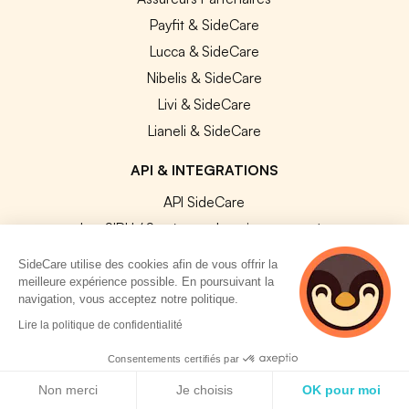
Payfit & SideCare
Lucca & SideCare
Nibelis & SideCare
Livi & SideCare
Lianeli & SideCare
API & INTEGRATIONS
API SideCare
Les SIRH / Systèmes de paie connectés
SideCare utilise des cookies afin de vous offrir la
A PROPOS
meilleure expérience possible. En poursuivant la
navigation, vous acceptez notre politique.
Se connecter
2 personnes
Lire la politique de confidentialité
consultent
Centre d'aide
actuellement cette
Consentements certifiés par
Nous contacter
page
Politique de cookies
Non merci
Je choisis
OK pour moi
Notre équipe