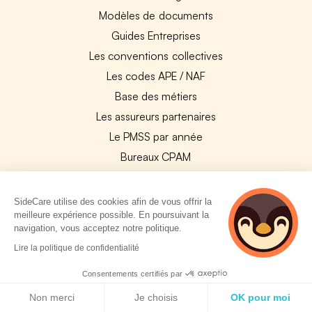
Modèles de documents
Guides Entreprises
Les conventions collectives
Les codes APE / NAF
Base des métiers
Les assureurs partenaires
Le PMSS par année
Bureaux CPAM
Les codes CCAM
Les OPCO
SideCare utilise des cookies afin de vous offrir la
meilleure expérience possible. En poursuivant la
Tops assurances par secteur
navigation, vous acceptez notre politique.
Réseaux de soins
2 personnes
Lire la politique de confidentialité
Boîte à outils santé
consultent
actuellement cette
Consentements certifiés par
Les garanties des assurances entreprises
page
Politique de cookies
Non merci
Je choisis
OK pour moi