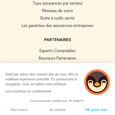
Tops assurances par secteur
Réseaux de soins
Boîte à outils santé
Les garanties des assurances entreprises
PARTENAIRES
Experts-Comptables
Assureurs Partenaires
Payfit & SideCare
Lucca & SideCare
SideCare utilise des cookies afin de vous offrir la
meilleure expérience possible. En poursuivant la
Nibelis & SideCare
navigation, vous acceptez notre politique.
Livi & SideCare
2 personnes
Lire la politique de confidentialité
Lianeli & SideCare
consultent
actuellement cette
Consentements certifiés par
page
API & INTEGRATIONS
Politique de cookies
Non merci
Je choisis
OK pour moi