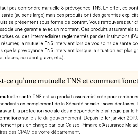
e faut pas confondre mutuelle & prévoyance TNS. En effet, ce son
a santé (au sens large) mais ces produits ont des garanties explici
uits se présentent sous forme de contrat. Vous retrouverez sur c
associe une garantie avec un montant. Ces produits assurantiels s
eprises ou des intermédiaires réglementés par des institutions (l’Au
 résumer, la mutuelle TNS intervient lors de vos soins de santé c
is que la prévoyance TNS intervient lorsque la situation est plus 
e, décès, accident grave, etc.).
st-ce qu’une mutuelle TNS et comment foncti
mutuelle santé TNS est un produit assurantiel créé pour rembourse
pendants en complément de la Sécurité sociale : soins dentaires, lu
ravant, la protection sociale des indépendants était régie par le 
formations sur
le site du gouvernement
. Depuis le 1er janvier 201
ctement pris en charge par leur Caisse Primaire d’Assurance Mala
ires des CPAM de votre département.