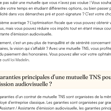
e pas subir une mutuelle que vous n’avez pas voulue ! Vous souha
dre votre temps en étudiant différentes options, ou bien passer p
licité dans vos démarches pré et post-signature ? C’est votre cho
ième avantage ? L’optimisation fiscale que vous pouvez obtenir via
us, mais vous pouvez réduire vos impôts tout en étant mieux couv
stante d'émission audiovisuelle.
lement, c'est un peu plus de tranquillité et de sérénité concerna
aires, la vision qui s’affaiblit ? Avec une mutuelle TNS, vous pro
 du paiement des honoraires. Vous pouvez aller voir votre ophta
re
outil loi Madelin.
aranties principales d’une mutuelle TNS pour
ssion audiovisuelle ?
garanties d’un contrat de mutuelle TNS sont organisées de la mê
oyé d’entreprise classique. Les garanties sont organisées par gr
Assistant / Assistante d'émission audiovisuelle, les garanties princ