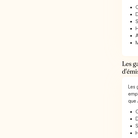
O
D
S
H
A
M
Les g
d'émi
Les 
empl
que 
O
D
S
H