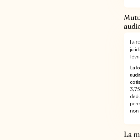
Mutue
audio
La t
juri
févri
La l
audi
coti
3,75
dédu
perm
non-
La mu