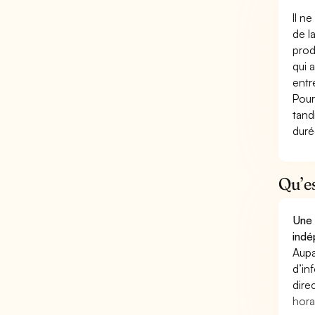
Il n
de l
prod
qui 
entr
Pour
tand
duré
Qu’e
Une 
indé
Aupa
d’in
dire
hora