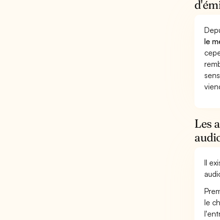
d'émi
Depu
le m
cepe
remb
sens
vien
Les a
audio
Il e
audi
Prem
le c
l'en