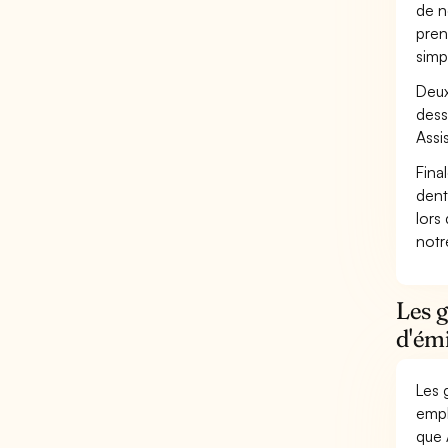
de n
pren
simp
Deux
dess
Assi
Fina
dent
lors
not
Les g
d'émi
Les 
empl
que 