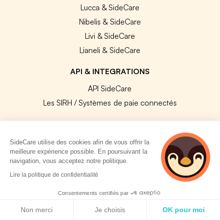
Lucca & SideCare
Nibelis & SideCare
Livi & SideCare
Lianeli & SideCare
API & INTEGRATIONS
API SideCare
Les SIRH / Systèmes de paie connectés
A PROPOS
SideCare utilise des cookies afin de vous offrir la
Se connecter
meilleure expérience possible. En poursuivant la
navigation, vous acceptez notre politique.
Centre d'aide
2 personnes
Lire la politique de confidentialité
Nous contacter
consultent
actuellement cette
Notre équipe
Consentements certifiés par
page
Politique de cookies
Témoignages
Non merci
Je choisis
OK pour moi