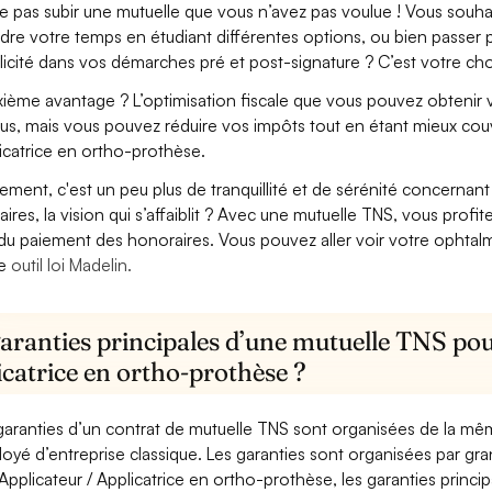
e pas subir une mutuelle que vous n’avez pas voulue ! Vous souha
dre votre temps en étudiant différentes options, ou bien passer p
licité dans vos démarches pré et post-signature ? C’est votre cho
ième avantage ? L’optimisation fiscale que vous pouvez obtenir via
us, mais vous pouvez réduire vos impôts tout en étant mieux couv
icatrice en ortho-prothèse.
lement, c'est un peu plus de tranquillité et de sérénité concerna
aires, la vision qui s’affaiblit ? Avec une mutuelle TNS, vous pro
 du paiement des honoraires. Vous pouvez aller voir votre ophta
re
outil loi Madelin.
aranties principales d’une mutuelle TNS pou
catrice en ortho-prothèse ?
garanties d’un contrat de mutuelle TNS sont organisées de la mê
oyé d’entreprise classique. Les garanties sont organisées par gr
Applicateur / Applicatrice en ortho-prothèse, les garanties princi