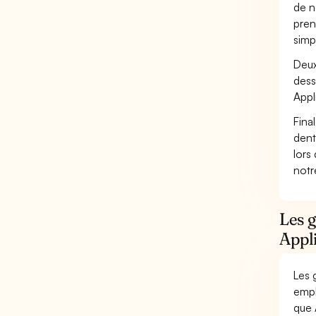
de n
pren
simp
Deux
dess
Appl
Fina
dent
lors
not
Les g
Appli
Les 
empl
que 