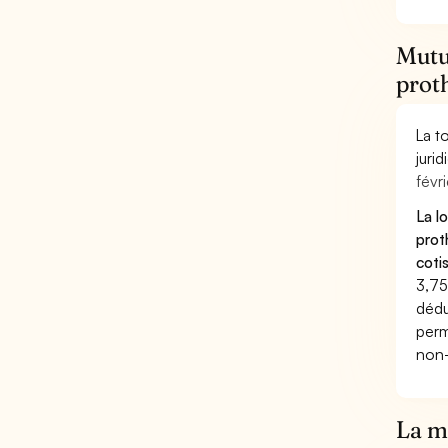
Mutue
prot
La t
juri
févri
La l
prot
coti
3,75
dédu
perm
non-
La mu