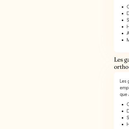
O
D
S
H
A
M
Les g
ortho
Les 
empl
que 
O
D
S
H