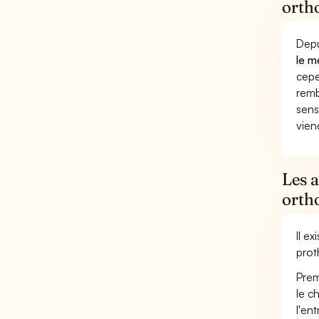
orth
Depu
le m
cepe
remb
sens
vien
Les a
orth
Il e
prot
Prem
le c
l'en