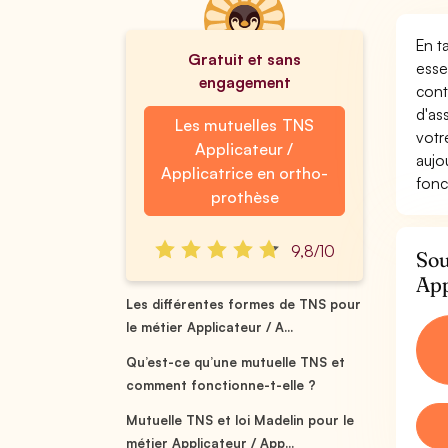
En t
Gratuit et sans
esse
engagement
cont
d'as
Les mutuelles TNS
votr
Applicateur /
aujo
Applicatrice en ortho-
fonc
prothèse
9,8/10
Sou
App
Les différentes formes de TNS pour
le métier Applicateur / A...
Qu’est-ce qu’une mutuelle TNS et
comment fonctionne-t-elle ?
Mutuelle TNS et loi Madelin pour le
métier Applicateur / App...