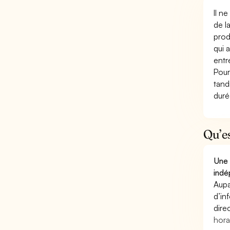
Il n
de l
prod
qui 
entr
Pour
tand
duré
Qu’e
Une 
indé
Aupa
d’in
dire
hora