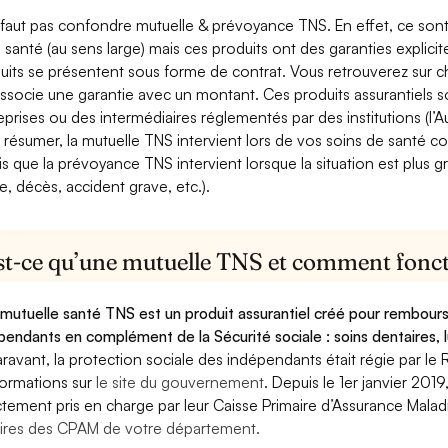
e faut pas confondre mutuelle & prévoyance TNS. En effet, ce son
a santé (au sens large) mais ces produits ont des garanties explici
uits se présentent sous forme de contrat. Vous retrouverez sur c
associe une garantie avec un montant. Ces produits assurantiels s
eprises ou des intermédiaires réglementés par des institutions (l’Au
 résumer, la mutuelle TNS intervient lors de vos soins de santé c
is que la prévoyance TNS intervient lorsque la situation est plus 
e, décès, accident grave, etc.).
st-ce qu’une mutuelle TNS et comment foncti
mutuelle santé TNS est un produit assurantiel créé pour rembourse
pendants en complément de la Sécurité sociale : soins dentaires, lu
ravant, la protection sociale des indépendants était régie par le 
formations sur
le site du gouvernement
. Depuis le 1er janvier 201
ctement pris en charge par leur Caisse Primaire d’Assurance Mala
ires des CPAM de votre département.