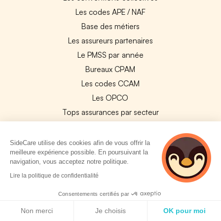
Les codes APE / NAF
Base des métiers
Les assureurs partenaires
Le PMSS par année
Bureaux CPAM
Les codes CCAM
Les OPCO
Tops assurances par secteur
Réseaux de soins
Boîte à outils santé
SideCare utilise des cookies afin de vous offrir la
meilleure expérience possible. En poursuivant la
Les garanties des assurances entreprises
navigation, vous acceptez notre politique.
2 personnes
Lire la politique de confidentialité
PARTENAIRES
consultent
actuellement cette
Consentements certifiés par
Experts-Comptables
page
Politique de cookies
Non merci
Je choisis
OK pour moi
Assureurs Partenaires