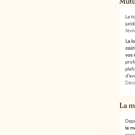
Mutu
La t
juri
févri
La l
coût
vos 
prof
plaf
d'av
Déco
La mu
Depu
le m
reco