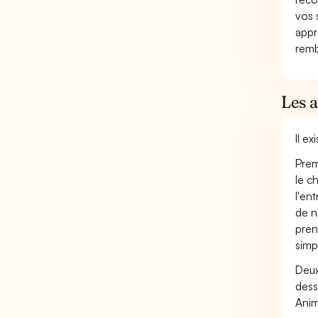
vos 
appr
remb
Les 
Il e
Prem
le c
l'en
de n
pren
simp
Deux
dess
Anim