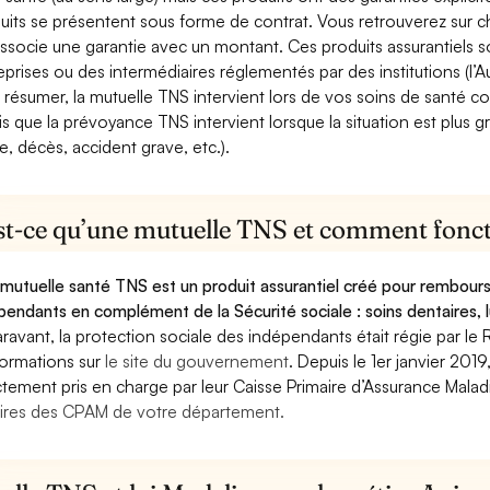
uits se présentent sous forme de contrat. Vous retrouverez sur c
associe une garantie avec un montant. Ces produits assurantiels s
eprises ou des intermédiaires réglementés par des institutions (l’Au
 résumer, la mutuelle TNS intervient lors de vos soins de santé c
is que la prévoyance TNS intervient lorsque la situation est plus 
e, décès, accident grave, etc.).
st-ce qu’une mutuelle TNS et comment foncti
mutuelle santé TNS est un produit assurantiel créé pour rembourse
pendants en complément de la Sécurité sociale : soins dentaires, lu
ravant, la protection sociale des indépendants était régie par le 
formations sur
le site du gouvernement
. Depuis le 1er janvier 201
ctement pris en charge par leur Caisse Primaire d’Assurance Mala
ires des CPAM de votre département.