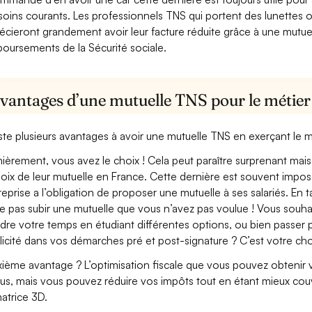
soins courants. Les professionnels TNS qui portent des lunettes ou
écieront grandement avoir leur facture réduite grâce à une mutue
oursements de la Sécurité sociale.
avantages d’une mutuelle TNS pour le métie
xiste plusieurs avantages à avoir une mutuelle TNS en exerçant le 
ièrement, vous avez le choix ! Cela peut paraître surprenant mais 
hoix de leur mutuelle en France. Cette dernière est souvent imposé
treprise a l’obligation de proposer une mutuelle à ses salariés. En
e pas subir une mutuelle que vous n’avez pas voulue ! Vous souha
dre votre temps en étudiant différentes options, ou bien passer p
licité dans vos démarches pré et post-signature ? C’est votre cho
ième avantage ? L’optimisation fiscale que vous pouvez obtenir via
us, mais vous pouvez réduire vos impôts tout en étant mieux cou
atrice 3D.