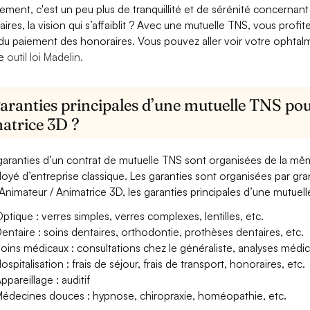
lement, c'est un peu plus de tranquillité et de sérénité concerna
aires, la vision qui s’affaiblit ? Avec une mutuelle TNS, vous pro
 du paiement des honoraires. Vous pouvez aller voir votre ophta
re
outil loi Madelin.
aranties principales d’une mutuelle TNS pou
atrice 3D ?
garanties d’un contrat de mutuelle TNS sont organisées de la mê
oyé d’entreprise classique. Les garanties sont organisées par gr
Animateur / Animatrice 3D, les garanties principales d’une mutuell
ptique : verres simples, verres complexes, lentilles, etc.
entaire : soins dentaires, orthodontie, prothèses dentaires, etc.
oins médicaux : consultations chez le généraliste, analyses méd
ospitalisation : frais de séjour, frais de transport, honoraires, etc.
ppareillage : auditif
édecines douces : hypnose, chiropraxie, homéopathie, etc.