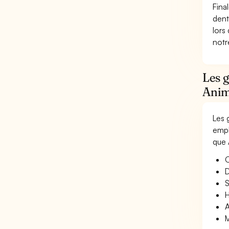
Fina
dent
lors
not
Les g
Anim
Les 
empl
que 
O
D
S
H
A
M