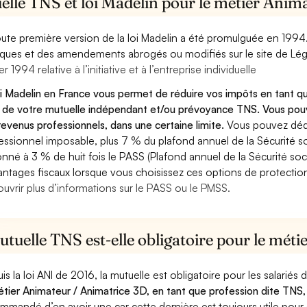
elle TNS et loi Madelin pour le métier Anim
oute première version de la loi Madelin a été promulguée en 1994
diques et des amendements abrogés ou modifiés sur le site de Lég
er 1994 relative à l’initiative et à l’entreprise individuelle
oi Madelin en France vous permet de réduire vos impôts en tant q
 de votre mutuelle indépendant et/ou prévoyance TNS. Vous pouv
revenus professionnels, dans une certaine limite.
Vous pouvez dédu
essionnel imposable, plus 7 % du plafond annuel de la Sécurité so
onné à 3 % de huit fois le PASS (Plafond annuel de la Sécurité soc
antages fiscaux lorsque vous choisissez ces options de protection 
uvrir plus d’informations sur le PASS ou le PMSS.
tuelle TNS est-elle obligatoire pour le mét
is la loi ANI de 2016, la mutuelle est obligatoire pour les salariés
étier Animateur / Animatrice 3D, en tant que profession dite TNS, 
mmandé d’en avoir une car cette dernière est toujours utile pour