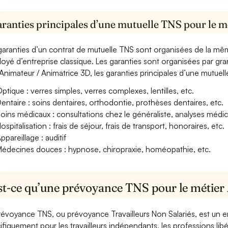
aranties principales d’une mutuelle TNS pour le 
garanties d’un contrat de mutuelle TNS sont organisées de la mê
oyé d’entreprise classique. Les garanties sont organisées par gr
Animateur / Animatrice 3D, les garanties principales d’une mutuell
ptique : verres simples, verres complexes, lentilles, etc.
entaire : soins dentaires, orthodontie, prothèses dentaires, etc.
oins médicaux : consultations chez le généraliste, analyses méd
ospitalisation : frais de séjour, frais de transport, honoraires, etc.
ppareillage : auditif
édecines douces : hypnose, chiropraxie, homéopathie, etc.
st-ce qu’une prévoyance TNS pour le métier
révoyance TNS, ou prévoyance Travailleurs Non Salariés, est un
ifiquement pour les travailleurs indépendants, les professions libéra