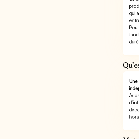
prod
qui 
entr
Pour
tand
duré
Qu’e
Une 
indé
Aupa
d’in
dire
hora