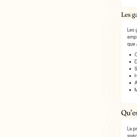
Les g
Les 
empl
que 
O
D
S
H
A
M
Qu’e
La p
spéc