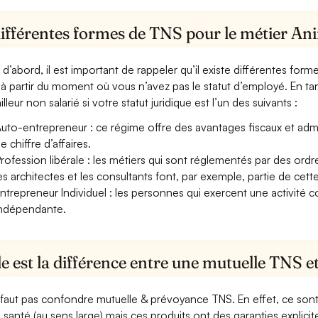
différentes formes de TNS pour le métier An
 d’abord, il est important de rappeler qu’il existe différentes for
à partir du moment où vous n’avez pas le statut d’employé. En ta
illeur non salarié si votre statut juridique est l’un des suivants :
uto-entrepreneur : ce régime offre des avantages fiscaux et adminis
e chiffre d’affaires.
rofession libérale : les métiers qui sont réglementés par des ord
es architectes et les consultants font, par exemple, partie de cett
ntrepreneur Individuel : les personnes qui exercent une activité 
ndépendante.
e est la différence entre une mutuelle TNS 
e faut pas confondre mutuelle & prévoyance TNS. En effet, ce son
a santé (au sens large) mais ces produits ont des garanties explici