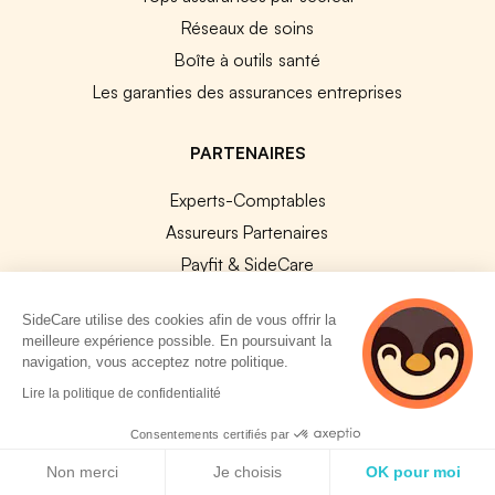
Réseaux de soins
Boîte à outils santé
Les garanties des assurances entreprises
PARTENAIRES
Experts-Comptables
Assureurs Partenaires
Payfit & SideCare
Lucca & SideCare
SideCare utilise des cookies afin de vous offrir la
Nibelis & SideCare
meilleure expérience possible. En poursuivant la
Livi & SideCare
navigation, vous acceptez notre politique.
2 personnes
Lianeli & SideCare
Lire la politique de confidentialité
consultent
actuellement cette
Consentements certifiés par
API & INTEGRATIONS
page
Politique de cookies
Non merci
Je choisis
OK pour moi
API SideCare