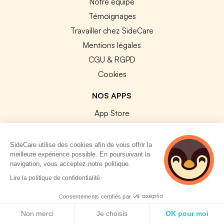
Notre équipe
Témoignages
Travailler chez SideCare
Mentions légales
CGU & RGPD
Cookies
NOS APPS
App Store
Google Play
SideCare utilise des cookies afin de vous offrir la
meilleure expérience possible. En poursuivant la
navigation, vous acceptez notre politique.
2 personnes
Lire la politique de confidentialité
consultent
© 2026 SideCare. Tous droits réservés.
actuellement cette
Consentements certifiés par
page
Politique de cookies
Non merci
Je choisis
OK pour moi