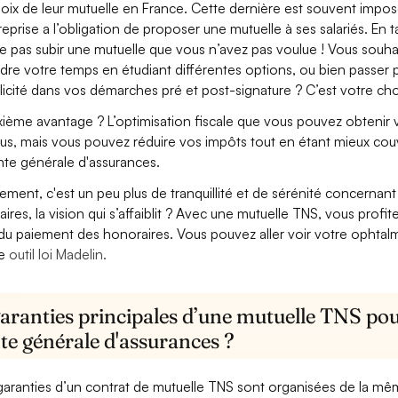
hoix de leur mutuelle en France. Cette dernière est souvent imposé
treprise a l’obligation de proposer une mutuelle à ses salariés. En
e pas subir une mutuelle que vous n’avez pas voulue ! Vous souha
dre votre temps en étudiant différentes options, ou bien passer p
licité dans vos démarches pré et post-signature ? C’est votre cho
ième avantage ? L’optimisation fiscale que vous pouvez obtenir via
us, mais vous pouvez réduire vos impôts tout en étant mieux cou
te générale d'assurances.
lement, c'est un peu plus de tranquillité et de sérénité concerna
aires, la vision qui s’affaiblit ? Avec une mutuelle TNS, vous pro
 du paiement des honoraires. Vous pouvez aller voir votre ophta
re
outil loi Madelin.
aranties principales d’une mutuelle TNS pou
te générale d'assurances ?
garanties d’un contrat de mutuelle TNS sont organisées de la mê