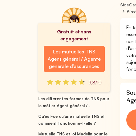
SideCa
Prév
En t
Gratuit et sans
esse
engagement
cont
d'as
Les mutuelles TNS
votr
Agent général / Agente
aujo
générale d'assurances
fonc
9,8/10
Sou
Age
Les différentes formes de TNS pour
le métier Agent général /...
Qu’est-ce qu’une mutuelle TNS et
comment fonctionne-t-elle ?
Mutuelle TNS et loi Madelin pour le