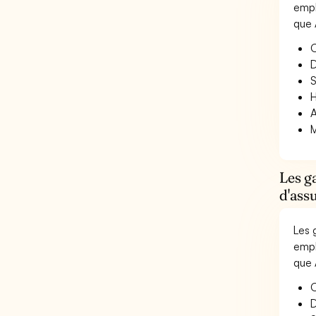
empl
que 
O
D
S
H
A
M
Les g
d'ass
Les 
empl
que 
O
D