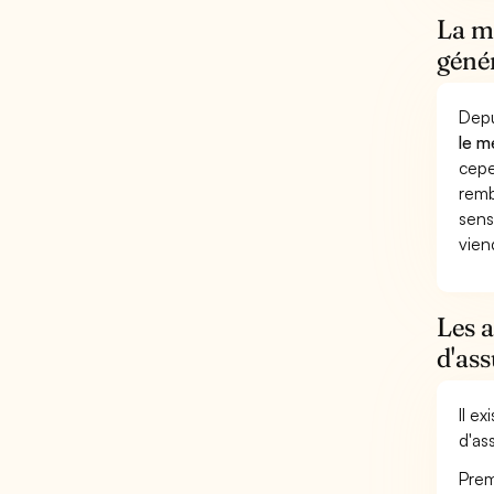
La mu
génér
Depu
le m
cepe
remb
sens
vien
Les 
d'as
Il e
d'as
Prem