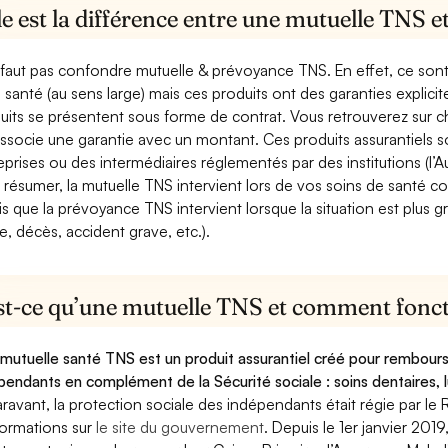
e est la différence entre une mutuelle TNS 
e faut pas confondre mutuelle & prévoyance TNS. En effet, ce son
a santé (au sens large) mais ces produits ont des garanties explici
uits se présentent sous forme de contrat. Vous retrouverez sur c
associe une garantie avec un montant. Ces produits assurantiels s
eprises ou des intermédiaires réglementés par des institutions (l’Au
 résumer, la mutuelle TNS intervient lors de vos soins de santé c
is que la prévoyance TNS intervient lorsque la situation est plus 
e, décès, accident grave, etc.).
st-ce qu’une mutuelle TNS et comment foncti
mutuelle santé TNS est un produit assurantiel créé pour rembourse
pendants en complément de la Sécurité sociale : soins dentaires, lu
ravant, la protection sociale des indépendants était régie par le 
formations sur
le site du gouvernement
. Depuis le 1er janvier 201