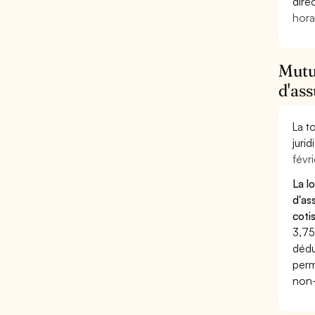
dire
hora
Mutue
d'as
La t
juri
févri
La l
d'as
coti
3,75
dédu
perm
non-