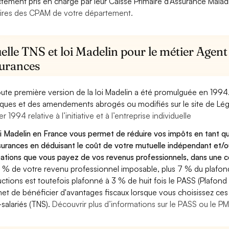
ctement pris en charge par leur Caisse Primaire d’Assurance Mala
ires des CPAM de votre département.
lle TNS et loi Madelin pour le métier Agent
surances
oute première version de la loi Madelin a été promulguée en 1994
diques et des amendements abrogés ou modifiés sur le site de Lég
er 1994 relative à l’initiative et à l’entreprise individuelle
oi Madelin en France vous permet de réduire vos impôts en tant 
surances en déduisant le coût de votre mutuelle indépendant et
sations que vous payez de vos revenus professionnels, dans une ce
 % de votre revenu professionnel imposable, plus 7 % du plafond 
ctions est toutefois plafonné à 3 % de huit fois le PASS (Plafond 
et de bénéficier d'avantages fiscaux lorsque vous choisissez ces 
salariés (TNS).
Découvrir plus d’informations sur le PASS ou le P