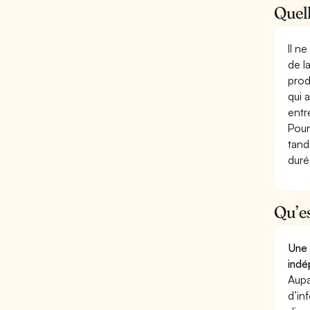
Quell
Il n
de l
prod
qui 
entr
Pour
tand
duré
Qu’e
Une 
indé
Aupa
d’in