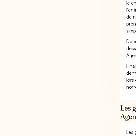
le c
l'en
de n
pren
simp
Deux
dess
Agen
Fina
dent
lors
not
Les g
Agen
Les 