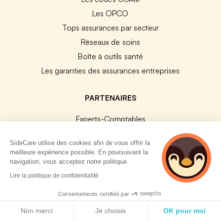
Les OPCO
Tops assurances par secteur
Réseaux de soins
Boîte à outils santé
Les garanties des assurances entreprises
PARTENAIRES
Experts-Comptables
Assureurs Partenaires
SideCare utilise des cookies afin de vous offrir la
Payfit & SideCare
meilleure expérience possible. En poursuivant la
Lucca & SideCare
navigation, vous acceptez notre politique.
2 personnes
Nibelis & SideCare
Lire la politique de confidentialité
consultent
Livi & SideCare
actuellement cette
Consentements certifiés par
page
Lianeli & SideCare
Politique de cookies
Non merci
Je choisis
OK pour moi