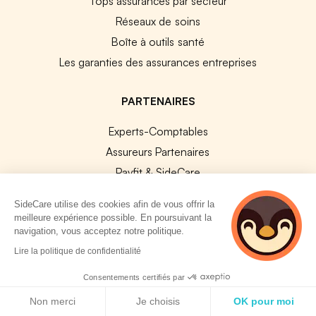
Tops assurances par secteur
Réseaux de soins
Boîte à outils santé
Les garanties des assurances entreprises
PARTENAIRES
Experts-Comptables
Assureurs Partenaires
Payfit & SideCare
Lucca & SideCare
SideCare utilise des cookies afin de vous offrir la
Nibelis & SideCare
meilleure expérience possible. En poursuivant la
navigation, vous acceptez notre politique.
Livi & SideCare
2 personnes
Lire la politique de confidentialité
Lianeli & SideCare
consultent
actuellement cette
Consentements certifiés par
API & INTEGRATIONS
page
Politique de cookies
Non merci
Je choisis
OK pour moi
API SideCare