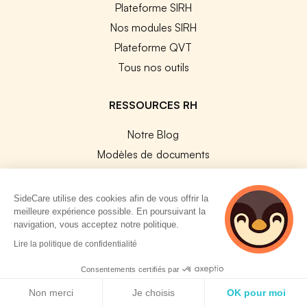
Plateforme SIRH
Nos modules SIRH
Plateforme QVT
Tous nos outils
RESSOURCES RH
Notre Blog
Modèles de documents
Guides Entreprises
Les conventions collectives
SideCare utilise des cookies afin de vous offrir la
meilleure expérience possible. En poursuivant la
Les codes APE / NAF
navigation, vous acceptez notre politique.
Base des métiers
2 personnes
Lire la politique de confidentialité
Les assureurs partenaires
consultent
actuellement cette
Consentements certifiés par
Le PMSS par année
page
Politique de cookies
Bureaux CPAM
Non merci
Je choisis
OK pour moi