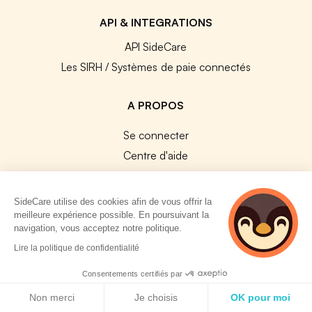
API & INTEGRATIONS
API SideCare
Les SIRH / Systèmes de paie connectés
A PROPOS
Se connecter
Centre d'aide
Nous contacter
Notre équipe
SideCare utilise des cookies afin de vous offrir la
Témoignages
meilleure expérience possible. En poursuivant la
navigation, vous acceptez notre politique.
Travailler chez SideCare
2 personnes
Lire la politique de confidentialité
Mentions légales
consultent
actuellement cette
Consentements certifiés par
CGU & RGPD
page
Politique de cookies
Cookies
Non merci
Je choisis
OK pour moi