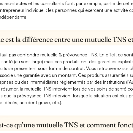
es architectes et les consultants font, par exemple, partie de cett
ntrepreneur Individuel : les personnes qui exercent une activité 
ndépendante.
e est la différence entre une mutuelle TNS 
e faut pas confondre mutuelle & prévoyance TNS. En effet, ce son
a santé (au sens large) mais ces produits ont des garanties explici
uits se présentent sous forme de contrat. Vous retrouverez sur c
associe une garantie avec un montant. Ces produits assurantiels s
eprises ou des intermédiaires réglementés par des institutions (l’Au
 résumer, la mutuelle TNS intervient lors de vos soins de santé c
is que la prévoyance TNS intervient lorsque la situation est plus 
e, décès, accident grave, etc.).
st-ce qu’une mutuelle TNS et comment foncti