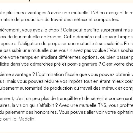
xiste plusieurs avantages à avoir une mutuelle TNS en exerçant le
matisé de production du travail des métaux et composites.
ièrement, vous avez le choix ! Cela peut paraître surprenant mais 
hoix de leur mutuelle en France. Cette dernière est souvent imposé
treprise a l’obligation de proposer une mutuelle à ses salariés. En
e pas subir une mutuelle que vous n’avez pas voulue ! Vous souha
dre votre temps en étudiant différentes options, ou bien passer p
licité dans vos démarches pré et post-signature ? C’est votre cho
ième avantage ? L’optimisation fiscale que vous pouvez obtenir via
us, mais vous pouvez réduire vos impôts tout en étant mieux cou
uipement automatisé de production du travail des métaux et com
lement, c'est un peu plus de tranquillité et de sérénité concerna
aires, la vision qui s’affaiblit ? Avec une mutuelle TNS, vous pro
 du paiement des honoraires. Vous pouvez aller voir votre ophta
re
outil loi Madelin.