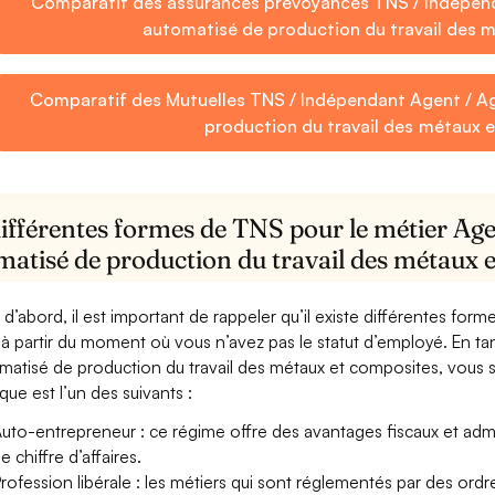
Comparatif des assurances prévoyances TNS / Indépen
automatisé de production du travail des 
Comparatif des Mutuelles TNS / Indépendant Agent / A
production du travail des métaux 
différentes formes de TNS pour le métier Ag
matisé de production du travail des métaux 
 d’abord, il est important de rappeler qu’il existe différentes for
à partir du moment où vous n’avez pas le statut d’employé. En t
matisé de production du travail des métaux et composites, vous sere
ique est l’un des suivants :
uto-entrepreneur : ce régime offre des avantages fiscaux et adminis
e chiffre d’affaires.
rofession libérale : les métiers qui sont réglementés par des ord