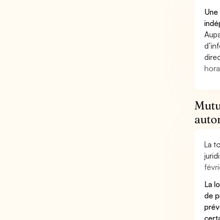
Une 
indé
Aupa
d’in
dire
hora
Mutu
auto
La t
juri
févri
La l
de p
prév
cert