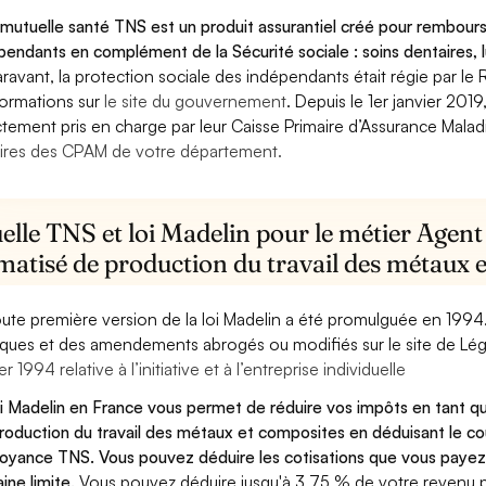
mutuelle santé TNS est un produit assurantiel créé pour rembourse
pendants en complément de la Sécurité sociale : soins dentaires, lu
ravant, la protection sociale des indépendants était régie par le 
formations sur
le site du gouvernement
. Depuis le 1er janvier 201
ctement pris en charge par leur Caisse Primaire d’Assurance Mala
ires des CPAM de votre département.
elle TNS et loi Madelin pour le métier Agen
matisé de production du travail des métaux 
oute première version de la loi Madelin a été promulguée en 1994
diques et des amendements abrogés ou modifiés sur le site de Lég
er 1994 relative à l’initiative et à l’entreprise individuelle
oi Madelin en France vous permet de réduire vos impôts en tant
roduction du travail des métaux et composites en déduisant le c
oyance TNS. Vous pouvez déduire les cotisations que vous payez
aine limite.
Vous pouvez déduire jusqu'à 3,75 % de votre revenu 