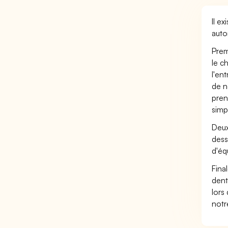
Il e
auto
Prem
le c
l'en
de n
pren
simp
Deux
dess
d'éq
Fina
dent
lors
not