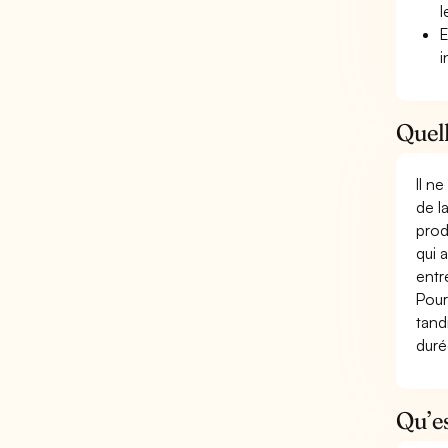
l
E
i
Quell
Il n
de l
prod
qui 
entr
Pour
tand
duré
Qu’e