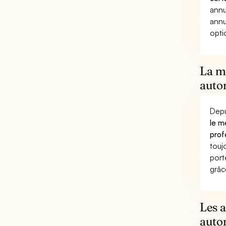
annu
annu
opti
La mu
auto
Depu
le m
prof
touj
port
grâc
Les 
auto