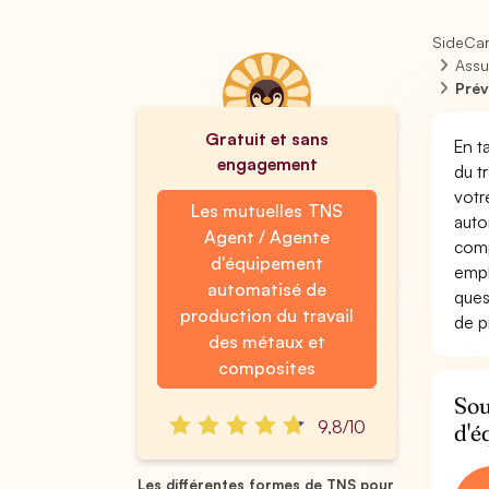
SideCa
Assu
Prév
Gratuit et sans
En t
engagement
du t
votr
Les mutuelles TNS
auto
Agent / Agente
comp
d'équipement
empl
automatisé de
ques
production du travail
de p
des métaux et
composites
Sou
9,8/10
d'é
Les différentes formes de TNS pour