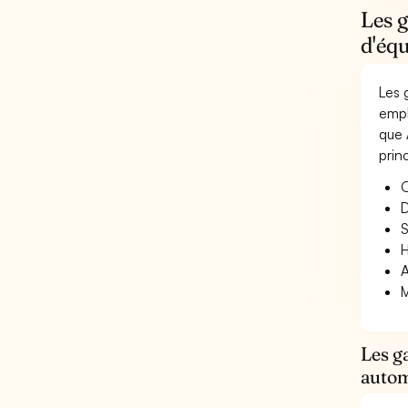
Les g
d'éq
Les 
empl
que 
prin
O
D
S
H
A
M
Les g
autom