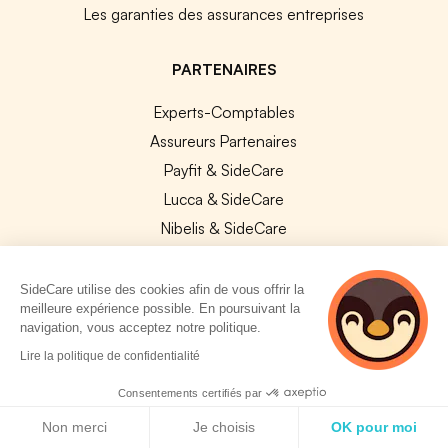
Les garanties des assurances entreprises
PARTENAIRES
Experts-Comptables
Assureurs Partenaires
Payfit & SideCare
Lucca & SideCare
Nibelis & SideCare
Livi & SideCare
Lianeli & SideCare
SideCare utilise des cookies afin de vous offrir la
meilleure expérience possible. En poursuivant la
API & INTEGRATIONS
navigation, vous acceptez notre politique.
2 personnes
Lire la politique de confidentialité
API SideCare
consultent
actuellement cette
Les SIRH / Systèmes de paie connectés
Consentements certifiés par
page
Politique de cookies
Non merci
Je choisis
OK pour moi
A PROPOS