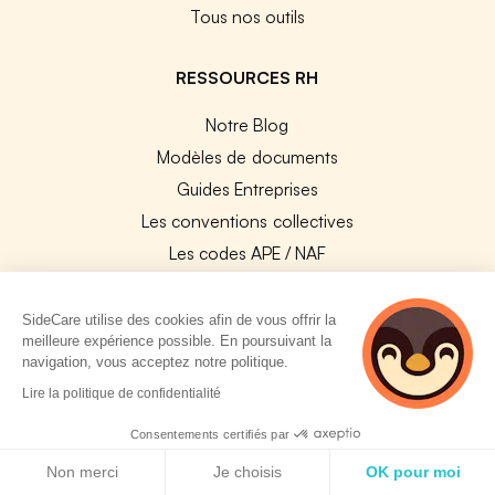
Tous nos outils
RESSOURCES RH
Notre Blog
Modèles de documents
Guides Entreprises
Les conventions collectives
Les codes APE / NAF
Base des métiers
Les assureurs partenaires
SideCare utilise des cookies afin de vous offrir la
meilleure expérience possible. En poursuivant la
Le PMSS par année
navigation, vous acceptez notre politique.
Bureaux CPAM
2 personnes
Lire la politique de confidentialité
consultent
Les codes CCAM
actuellement cette
Consentements certifiés par
Les OPCO
page
Politique de cookies
Non merci
Je choisis
OK pour moi
Tops assurances par secteur