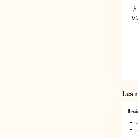
À 
15
Les 
Il e
L
L