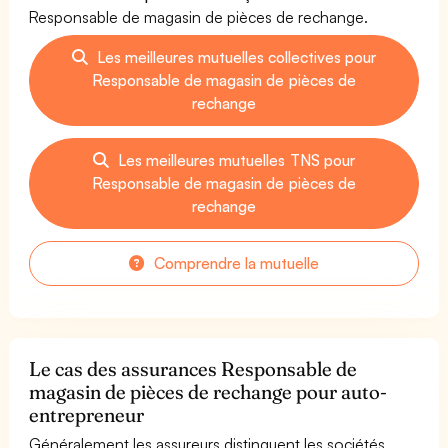
Responsable de magasin de pièces de rechange.
Les meilleures mutuelles collectives pour
Responsable de magasin de pièces de
rechange
Les meilleures mutuelles TNS pour
Responsable de magasin de pièces de
rechange
Comprendre la mutuelle
Le cas des assurances Responsable de
magasin de pièces de rechange pour auto-
entrepreneur
Généralement les assureurs distinguent les sociétés