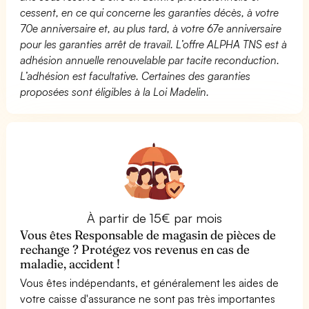
cessent, en ce qui concerne les garanties décès, à votre
70e anniversaire et, au plus tard, à votre 67e anniversaire
pour les garanties arrêt de travail. L’offre ALPHA TNS est à
adhésion annuelle renouvelable par tacite reconduction.
L’adhésion est facultative. Certaines des garanties
proposées sont éligibles à la Loi Madelin.
À partir de 15€ par mois
Vous êtes Responsable de magasin de pièces de
rechange ? Protégez vos revenus en cas de
maladie, accident !
Vous êtes indépendants, et généralement les aides de
votre caisse d'assurance ne sont pas très importantes