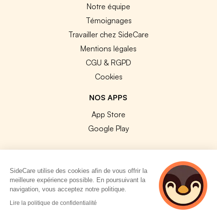
Notre équipe
Témoignages
Travailler chez SideCare
Mentions légales
CGU & RGPD
Cookies
NOS APPS
App Store
Google Play
SideCare utilise des cookies afin de vous offrir la
meilleure expérience possible. En poursuivant la
© 2026 SideCare. Tous droits réservés.
navigation, vous acceptez notre politique.
2 personnes
Lire la politique de confidentialité
consultent