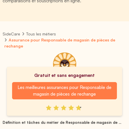
comparaisons et souscriptions en ligne.
SideCare
Tous les métiers
Assurance pour Responsable de magasin de pièces de
rechange
Gratuit et sans engagement
Les meilleures assurances pour Responsable de
magasin de pièces de rechange
Définition et tâches du métier de Responsable de magasin de ...