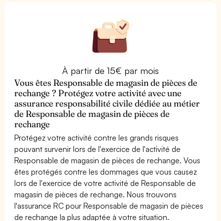
À partir de 15€ par mois
Vous êtes Responsable de magasin de pièces de
rechange ? Protégez votre activité avec une
assurance responsabilité civile dédiée au métier
de Responsable de magasin de pièces de
rechange
Protégez votre activité contre les grands risques
pouvant survenir lors de l'exercice de l'activité de
Responsable de magasin de pièces de rechange. Vous
êtes protégés contre les dommages que vous causez
lors de l'exercice de votre activité de Responsable de
magasin de pièces de rechange. Nous trouvons
l'assurance RC pour Responsable de magasin de pièces
de rechange la plus adaptée à votre situation.