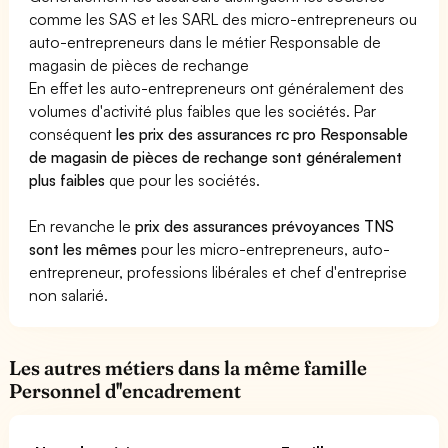
comme les SAS et les SARL des micro-entrepreneurs ou
auto-entrepreneurs dans le métier Responsable de
magasin de pièces de rechange
En effet les auto-entrepreneurs ont généralement des
volumes d'activité plus faibles que les sociétés. Par
conséquent
les prix des assurances rc pro Responsable
de magasin de pièces de rechange sont généralement
plus faibles
que pour les sociétés.
En revanche le
prix des assurances prévoyances TNS
sont les mêmes
pour les micro-entrepreneurs, auto-
entrepreneur, professions libérales et chef d'entreprise
non salarié.
Les autres métiers dans la même famille
Personnel d''encadrement