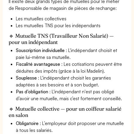
Il existe deux grands types de mutuelles pour le métier
de Responsable de magasin de pièces de rechange:
Les mutuelles collectives
Les mutuelles TNS pour les indépendants
🔹 Mutuelle TNS (Travailleur Non Salarié) —
pour un indépendant
Souscription individuelle
: L'indépendant choisit et
paie lui-même sa mutuelle.
Fiscalité avantageuse
: Les cotisations peuvent être
déduites des impôts (grâce à la loi Madelin).
Souplesse
: L'indépendant choisit les garanties
adaptées à ses besoins et à son budget.
Pas d’obligation
: L'indépendant n'est pas obligé
d’avoir une mutuelle, mais c’est fortement conseillé.
🔹 Mutuelle collective — pour un coiffeur salarié
en salon
Obligatoire
: L’employeur doit proposer une mutuelle
à tous les salariés.