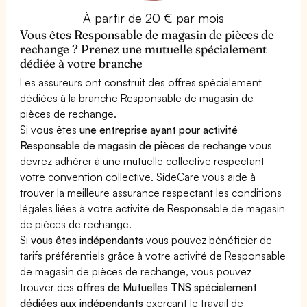
À partir de 20 € par mois
Vous êtes Responsable de magasin de pièces de
rechange ? Prenez une mutuelle spécialement
dédiée à votre branche
Les assureurs ont construit des offres spécialement
dédiées à la branche Responsable de magasin de
pièces de rechange.
Si vous êtes
une entreprise ayant pour activité
Responsable de magasin de pièces de rechange
vous
devrez adhérer à une mutuelle collective respectant
votre convention collective. SideCare vous aide à
trouver la meilleure assurance respectant les conditions
légales liées à votre activité de Responsable de magasin
de pièces de rechange.
Si
vous êtes indépendants
vous pouvez bénéficier de
tarifs préférentiels grâce à votre activité de Responsable
de magasin de pièces de rechange, vous pouvez
trouver des
offres de Mutuelles TNS spécialement
dédiées aux indépendants
exerçant le travail de