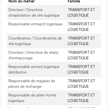
Nom du métier
Famille
Directeur / Directrice
TRANSPORT ET
d'exploitation de site logistique
LOGISTIQUE
Responsable entrepôt logistique
TRANSPORT ET
LOGISTIQUE
Coordinateur / Coordinatrice de
TRANSPORT ET
site logistique
LOGISTIQUE
Directeur / Directrice de site(s)
TRANSPORT ET
d'entreposage
LOGISTIQUE
Responsable univers logistique
TRANSPORT ET
distribution
LOGISTIQUE
Responsable de magasin de
TRANSPORT ET
pièces de rechange
LOGISTIQUE
Responsable de plate-forme
TRANSPORT ET
logistique
LOGISTIQUE