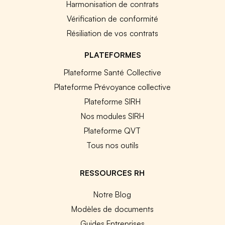
Harmonisation de contrats
Vérification de conformité
Résiliation de vos contrats
PLATEFORMES
Plateforme Santé Collective
Plateforme Prévoyance collective
Plateforme SIRH
Nos modules SIRH
Plateforme QVT
Tous nos outils
RESSOURCES RH
Notre Blog
Modèles de documents
Guides Entreprises