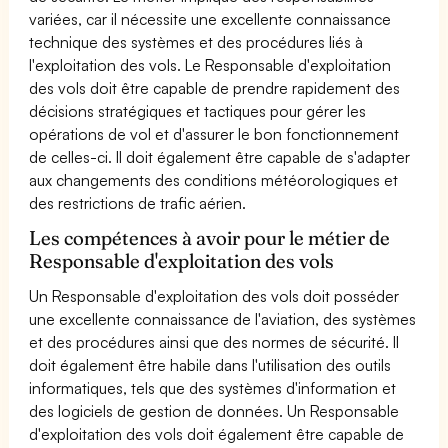
variées, car il nécessite une excellente connaissance
technique des systèmes et des procédures liés à
l'exploitation des vols. Le Responsable d'exploitation
des vols doit être capable de prendre rapidement des
décisions stratégiques et tactiques pour gérer les
opérations de vol et d'assurer le bon fonctionnement
de celles-ci. Il doit également être capable de s'adapter
aux changements des conditions météorologiques et
des restrictions de trafic aérien.
Les compétences à avoir pour le métier de
Responsable d'exploitation des vols
Un Responsable d'exploitation des vols doit posséder
une excellente connaissance de l'aviation, des systèmes
et des procédures ainsi que des normes de sécurité. Il
doit également être habile dans l'utilisation des outils
informatiques, tels que des systèmes d'information et
des logiciels de gestion de données. Un Responsable
d'exploitation des vols doit également être capable de