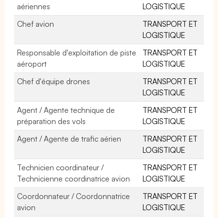
aériennes
LOGISTIQUE
Chef avion
TRANSPORT ET
LOGISTIQUE
Responsable d'exploitation de piste
TRANSPORT ET
aéroport
LOGISTIQUE
Chef d'équipe drones
TRANSPORT ET
LOGISTIQUE
Agent / Agente technique de
TRANSPORT ET
préparation des vols
LOGISTIQUE
Agent / Agente de trafic aérien
TRANSPORT ET
LOGISTIQUE
Technicien coordinateur /
TRANSPORT ET
Technicienne coordinatrice avion
LOGISTIQUE
Coordonnateur / Coordonnatrice
TRANSPORT ET
avion
LOGISTIQUE