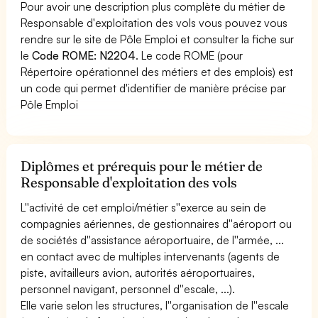
Pour avoir une description plus complète du métier de
Responsable d'exploitation des vols vous pouvez vous
rendre sur le site de Pôle Emploi et consulter la fiche sur
le
Code ROME: N2204
. Le code ROME (pour
Répertoire opérationnel des métiers et des emplois) est
un code qui permet d'identifier de manière précise par
Pôle Emploi
Diplômes et prérequis pour le métier de
Responsable d'exploitation des vols
L''activité de cet emploi/métier s''exerce au sein de
compagnies aériennes, de gestionnaires d''aéroport ou
de sociétés d''assistance aéroportuaire, de l''armée, ...
en contact avec de multiples intervenants (agents de
piste, avitailleurs avion, autorités aéroportuaires,
personnel navigant, personnel d''escale, ...).
Elle varie selon les structures, l''organisation de l''escale