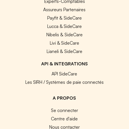
Experts-Comptables
Assureurs Partenaires
Payfit & SideCare
Lucca & SideCare
Nibelis & SideCare
Livi & SideCare
Lianeli & SideCare
API & INTEGRATIONS
API SideCare
Les SIRH / Systèmes de paie connectés
A PROPOS
Se connecter
Centre d'aide
Nous contacter