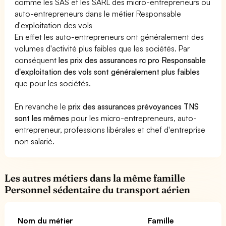
comme les SAS et les SARL des micro-entrepreneurs ou
auto-entrepreneurs dans le métier Responsable
d'exploitation des vols
En effet les auto-entrepreneurs ont généralement des
volumes d'activité plus faibles que les sociétés. Par
conséquent
les prix des assurances rc pro Responsable
d'exploitation des vols sont généralement plus faibles
que pour les sociétés.
En revanche le
prix des assurances prévoyances TNS
sont les mêmes
pour les micro-entrepreneurs, auto-
entrepreneur, professions libérales et chef d'entreprise
non salarié.
Les autres métiers dans la même famille
Personnel sédentaire du transport aérien
Nom du métier
Famille