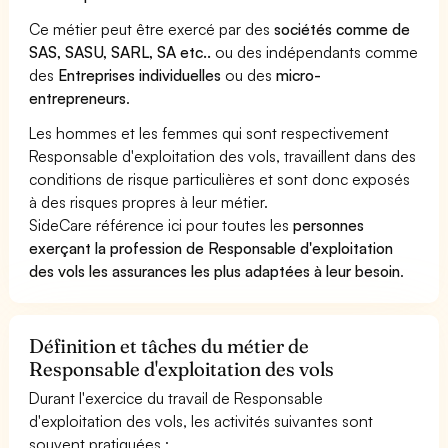
Ce métier peut être exercé par des
sociétés comme de
SAS, SASU, SARL, SA etc..
ou des indépendants comme
des
Entreprises individuelles
ou des
micro-
entrepreneurs
.
Les hommes et les femmes qui sont respectivement
Responsable d'exploitation des vols, travaillent dans des
conditions de risque particulières et sont donc exposés
à des risques propres à leur métier.
SideCare référence ici pour toutes les
personnes
exerçant la profession de Responsable d'exploitation
des vols les assurances les plus adaptées à leur besoin
.
Définition et tâches du métier de
Responsable d'exploitation des vols
Durant l'exercice du travail de Responsable
d'exploitation des vols, les activités suivantes sont
souvent pratiquées :