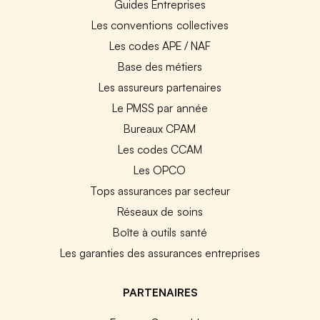
Guides Entreprises
Les conventions collectives
Les codes APE / NAF
Base des métiers
Les assureurs partenaires
Le PMSS par année
Bureaux CPAM
Les codes CCAM
Les OPCO
Tops assurances par secteur
Réseaux de soins
Boîte à outils santé
Les garanties des assurances entreprises
PARTENAIRES