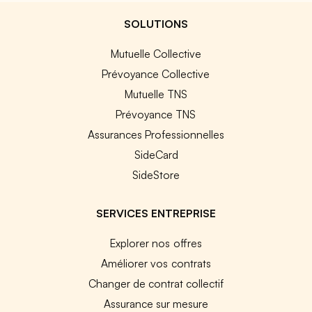
SOLUTIONS
Mutuelle Collective
Prévoyance Collective
Mutuelle TNS
Prévoyance TNS
Assurances Professionnelles
SideCard
SideStore
SERVICES ENTREPRISE
Explorer nos offres
Améliorer vos contrats
Changer de contrat collectif
Assurance sur mesure