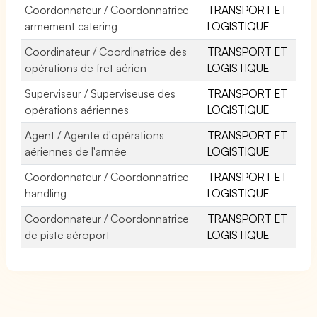
Coordonnateur / Coordonnatrice
TRANSPORT ET
armement catering
LOGISTIQUE
Coordinateur / Coordinatrice des
TRANSPORT ET
opérations de fret aérien
LOGISTIQUE
Superviseur / Superviseuse des
TRANSPORT ET
opérations aériennes
LOGISTIQUE
Agent / Agente d'opérations
TRANSPORT ET
aériennes de l'armée
LOGISTIQUE
Coordonnateur / Coordonnatrice
TRANSPORT ET
handling
LOGISTIQUE
Coordonnateur / Coordonnatrice
TRANSPORT ET
de piste aéroport
LOGISTIQUE