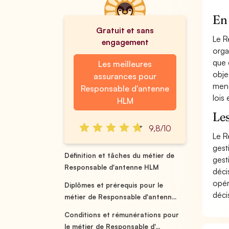
En 
Gratuit et sans
Le R
engagement
orga
que 
Les meilleures
obje
assurances pour
mené
Responsable d'antenne
lois
HLM
Le
9,8/10
Le R
gest
Définition et tâches du métier de
gest
Responsable d'antenne HLM
déci
opér
Diplômes et prérequis pour le
déci
métier de Responsable d'antenn...
Conditions et rémunérations pour
le métier de Responsable d'...