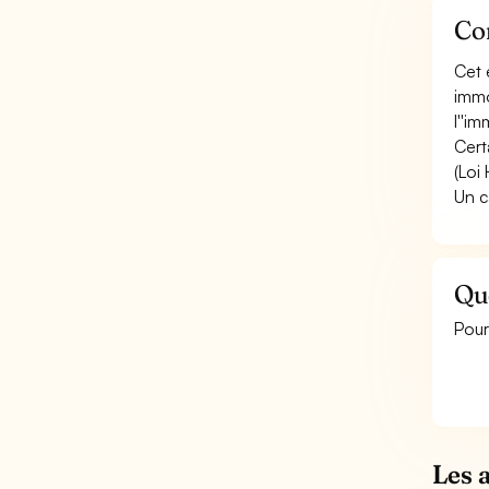
Co
Cet 
immo
l''im
Cert
(Loi
Un c
Qu
Pour
Les 