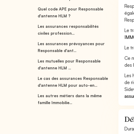
Resp
Quel code APE pour Responsable
égal
d'antenne HLM ?
Resp
Les assurances responsabilités
Le t
civiles profession...
IMM
Les assurances prévoyances pour
Le t
Responsable d'ant...
Ce m
Les mutuelles pour Responsable
des
d'antenne HLM ...
Les 
Le cas des assurances Responsable
de r
d'antenne HLM pour auto-en...
Side
assu
Les autres métiers dans la même
famille Immobilie...
Dé
Dura