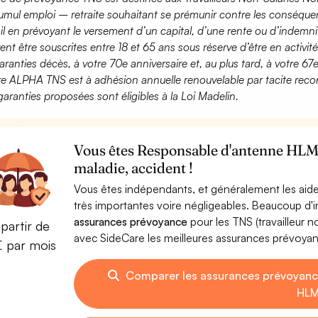
umul emploi – retraite souhaitant se prémunir contre les conséquen
ail en prévoyant le versement d’un capital, d’une rente ou d’indemnit
ent être souscrites entre 18 et 65 ans sous réserve d’être en activi
aranties décès, à votre 70e anniversaire et, au plus tard, à votre 67e
fre ALPHA TNS est à adhésion annuelle renouvelable par tacite recon
garanties proposées sont éligibles à la Loi Madelin.
Vous êtes Responsable d'antenne HLM 
maladie, accident !
Vous êtes indépendants, et généralement les aide
très importantes voire négligeables. Beaucoup d
assurances prévoyance
pour les TNS (travailleur 
partir de
avec SideCare les meilleures assurances prévoy
€ par mois
Comparer les assurances prévoyanc
HL