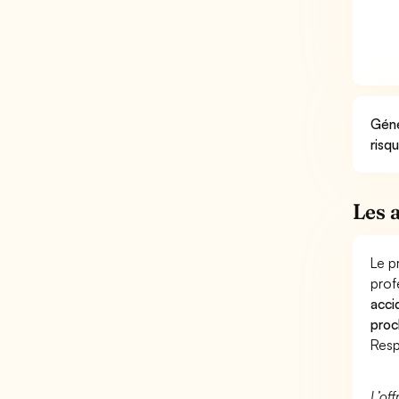
Géné
risq
Les 
Le p
prof
acci
proc
Resp
L’of