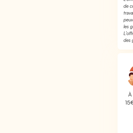
de c
trav
peuv
les g
L’of
des 
À 
15