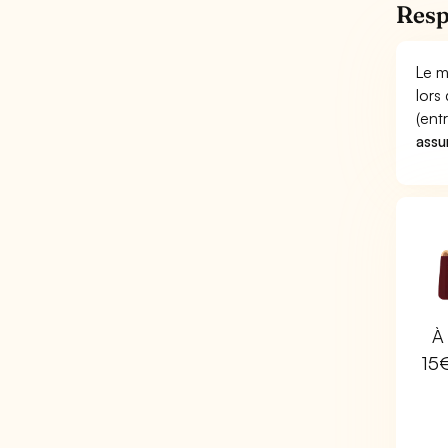
Resp
Le m
lors
(ent
assu
À 
15