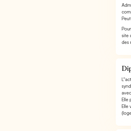
Admi
comp
Peut
Pour
site
des 
Di
L''a
synd
avec
Elle
Elle
(log