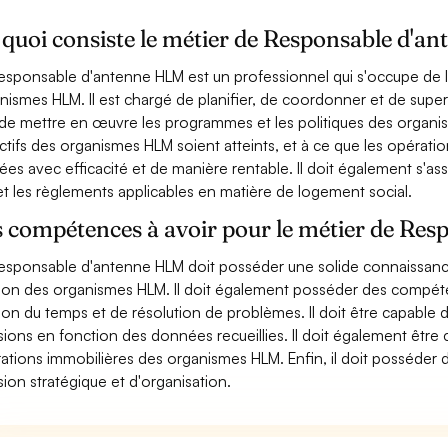
quoi consiste le métier de Responsable d'a
esponsable d'antenne HLM est un professionnel qui s'occupe de l
nismes HLM. Il est chargé de planifier, de coordonner et de superv
de mettre en œuvre les programmes et les politiques des organism
ctifs des organismes HLM soient atteints, et à ce que les opérat
es avec efficacité et de manière rentable. Il doit également s'a
 et les règlements applicables en matière de logement social.
s compétences à avoir pour le métier de Re
esponsable d'antenne HLM doit posséder une solide connaissance 
ion des organismes HLM. Il doit également posséder des compé
ion du temps et de résolution de problèmes. Il doit être capable 
sions en fonction des données recueillies. Il doit également être c
ations immobilières des organismes HLM. Enfin, il doit posséder
sion stratégique et d'organisation.