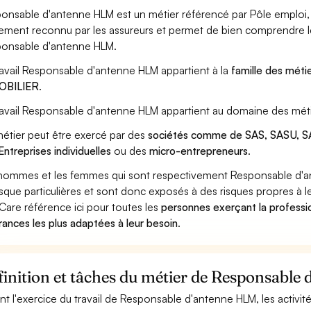
onsable d'antenne HLM est un métier référencé par Pôle emploi, pa
ement reconnu par les assureurs et permet de bien comprendre le
onsable d'antenne HLM.
ravail Responsable d'antenne HLM appartient à la
famille des méti
OBILIER
.
ravail Responsable d'antenne HLM appartient au domaine des méti
étier peut être exercé par des
sociétés comme de SAS, SASU, SA
Entreprises individuelles
ou des
micro-entrepreneurs
.
hommes et les femmes qui sont respectivement Responsable d'ant
isque particulières et sont donc exposés à des risques propres à le
Care référence ici pour toutes les
personnes exerçant la profess
rances les plus adaptées à leur besoin
.
finition et tâches du métier de Responsabl
nt l'exercice du travail de Responsable d'antenne HLM, les activit