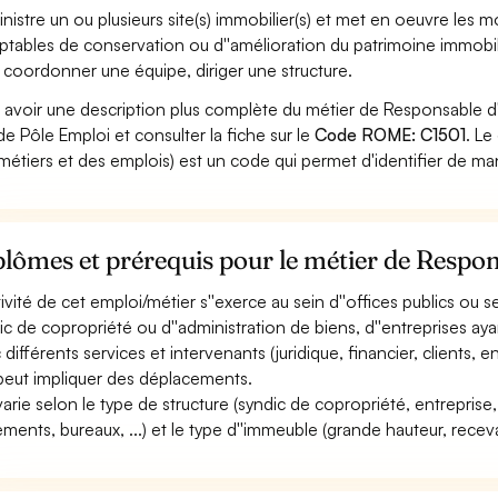
nistre un ou plusieurs site(s) immobilier(s) et met en oeuvre les m
tables de conservation ou d''amélioration du patrimoine immobili
 coordonner une équipe, diriger une structure.
 avoir une description plus complète du métier de Responsable 
 de Pôle Emploi et consulter la fiche sur le
Code ROME: C1501
. L
métiers et des emplois) est un code qui permet d'identifier de ma
plômes et prérequis pour le métier de Resp
ctivité de cet emploi/métier s''exerce au sein d''offices publics o
ic de copropriété ou d''administration de biens, d''entreprises ayan
 différents services et intervenants (juridique, financier, clients, e
 peut impliquer des déplacements.
 varie selon le type de structure (syndic de copropriété, entreprise, 
ements, bureaux, ...) et le type d''immeuble (grande hauteur, recevan