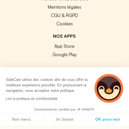
Mentions légales
CGU & RGPD
Cookies
NOS APPS
App Store
Google Play
SideCare utilise des cookies afin de vous offrir la
meilleure expérience possible. En poursuivant la
© 2026 SideCare. Tous droits réservés.
navigation, vous acceptez notre politique.
5 personnes
Lire la politique de confidentialité
consultent
actuellement cette
Consentements certifiés par
page
Politique de cookies
Non merci
Je choisis
OK pour moi
Axeptio consent
Plateforme de Gestion du Consentement : Personnalisez vos O